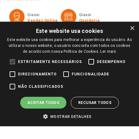
Política de Privacidade e Termos de Uso
Cartão Giassi
Formas de Pagamento
Giassi
Giassi
Televendas
Políticas de entrega
Vendas Online
Ouvidoria
Amigo Giassi
×
Trocas e Devoluções
Este website usa cookies
Notícias
Este website usa cookies para melhorar a experiência do usuário. Ao
Perguntas frequentes
Redes Sociais
utilizar o nosso website, o usuário concorda com todos os cookies
Trabalhe Conosco
de acordo com nossa Política de Cookies.
Ler mais
Identidade Visual
ESTRITAMENTE NECESSÁRIOS
DESEMPENHO
DIRECIONAMENTO
FUNCIONALIDADE
Pagamento e Segurança
NÃO CLASSIFICADOS
ACEITAR TODOS
RECUSAR TODOS
MOSTRAR DETALHES