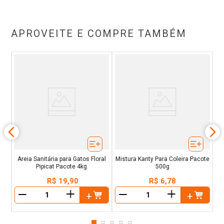
APROVEITE E COMPRE TAMBÉM
ita
Mi
 2
Areia Sanitária para Gatos Floral
Mistura Kanty Para Coleira Pacote
Pipicat Pacote 4kg
500g
R$
19
,
90
R$
6
,
78
＋
＋
－
－