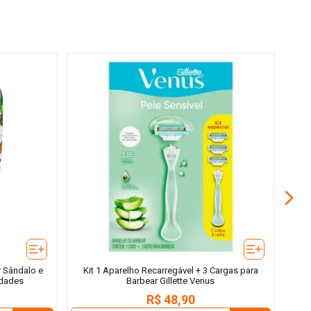
Apar
r Sândalo e
Kit 1 Aparelho Recarregável + 3 Cargas para
idades
Barbear Gillette Venus
R$
48
,
90