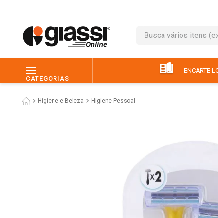
Busca vários itens (ex.: 
TERMOS MAIS BUSC
1
º
leite
ENCARTE LO
CATEGORIAS
2
º
café
Higiene e Beleza
Higiene Pessoal
3
º
queijo
4
º
papel higiênico
5
º
chocolate
6
º
pão
7
º
macarrão
8
º
iogurte
9
º
ovo