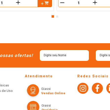
＋
＋
－
ossas ofertas!
Atendimento
Redes Sociais
ísicas
Giassi
os de Uso
Vendas Online
Giassi
Ouvidoria