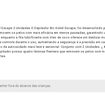
l Escape 2 Unidades O Depilador Bic Soleil Escape, foi desenvolvido
 removem os pelos com mais eficácia em menos passadas, garantindo 
o, enquanto a fita lubrificante com óleo de coco oferece um deslizar
e controle durante o uso, aumentando a segurança e a precisão em c
de autocuidado mais leve e sensorial. Conjunto com 2 Unidades. ¿ 4 L
 depilador possui quatro lâminas flexíveis que removem os pelos com
tes.
nter fora do alcance das crianças.