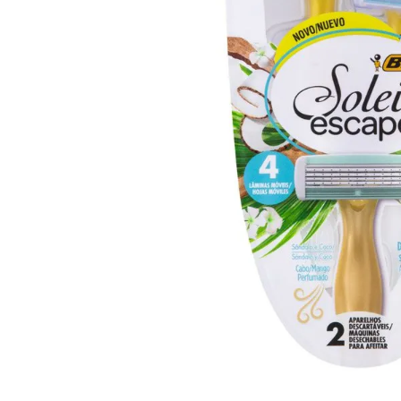
10
º
arroz