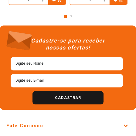
－
－
Cadastre-se para receber
nossas ofertas!
CADASTRAR
Fale Conosco
Site Institucional