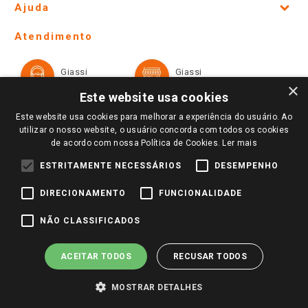
Ajuda
Lojas Físicas e Horários
Telefones e horários das lojas físicas
Ofertas
Atendimento
Política de Privacidade e Termos de Uso
Cartão Giassi
Formas de Pagamento
Giassi
Giassi
Televendas
Políticas de entrega
Vendas Online
Ouvidoria
×
Amigo Giassi
Este website usa cookies
Trocas e Devoluções
Notícias
Este website usa cookies para melhorar a experiência do usuário. Ao
Perguntas frequentes
utilizar o nosso website, o usuário concorda com todos os cookies
Redes Sociais
de acordo com nossa Política de Cookies.
Ler mais
Trabalhe Conosco
ESTRITAMENTE NECESSÁRIOS
DESEMPENHO
Identidade Visual
DIRECIONAMENTO
FUNCIONALIDADE
Pagamento e Segurança
NÃO CLASSIFICADOS
ACEITAR TODOS
RECUSAR TODOS
MOSTRAR DETALHES