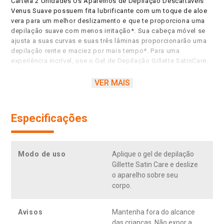
Cartela 2 Unidades Os Aparelhos de Depilação Descartáveis
Venus Suave possuem fita lubrificante com um toque de aloe
vera para um melhor deslizamento e que te proporciona uma
depilação suave com menos irritação*. Sua cabeça móvel se
ajusta a suas curvas e suas três lâminas proporcionarão uma
depilação rente e maciez por mais tempo*. Para uma
experiência incrível, use o Gel de Depilação Gillette SatinCare.
Minha pele, do meu jeito. * Vs. Prestobarba2. Três (3) lâminas
Gillette. Fita lubrificante com um toque de aloe vera para
VER MAIS
facilitar o deslizamento. Depilação confortável para pele
sensível. Pele macia com menos irritação*. Cabeça móvel. *
Vs. Prestobarba.
Especificações
Modo de uso
Aplique o gel de depilação
Gillette Satin Care e deslize
o aparelho sobre seu
corpo.
Avisos
Mantenha fora do alcance
das crianças. Não expor a