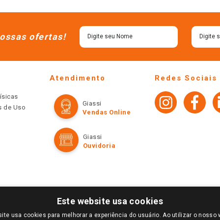
ossas ofertas!
Atendimento
Redes Sociais
ísicas
Giassi
os de Uso
Vendas Online
Giassi
Ouvidoria
Este website usa cookies
ite usa cookies para melhorar a experiência do usuário. Ao utilizar o nosso 
LOGIN E SELECIONE A LOJA DE SUA PREFERÊNCIA. SOMENTE APÓS O LOGIN, OS PREÇOS