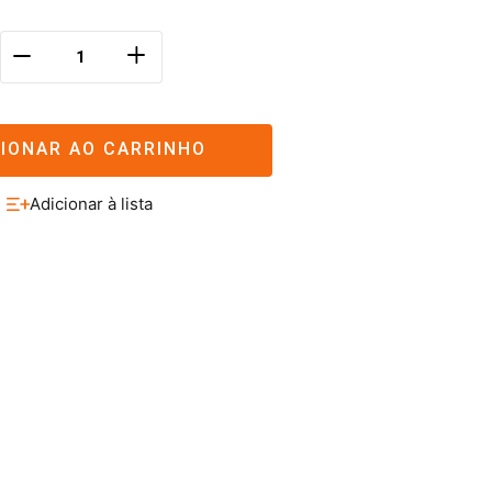
＋
－
CIONAR AO CARRINHO