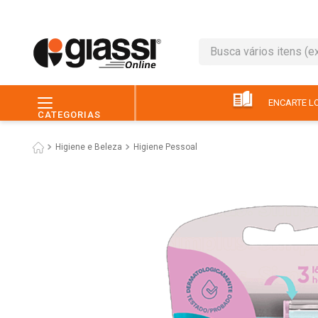
Busca vários itens (ex.: 
TERMOS MAIS BUSC
1
º
café
ENCARTE LO
CATEGORIAS
2
º
leite
Higiene e Beleza
Higiene Pessoal
3
º
queijo
4
º
papel higiênico
5
º
chocolate
6
º
macarrão
7
º
arroz
8
º
pão
9
º
ovo