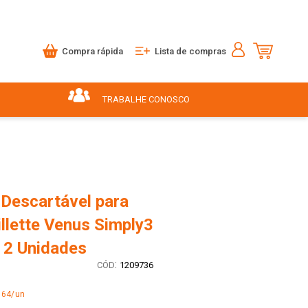
Compra rápida
Lista de compras
TRABALHE CONOSCO
 Descartável para
illette Venus Simply3
e 2 Unidades
:
1209736
,64/un