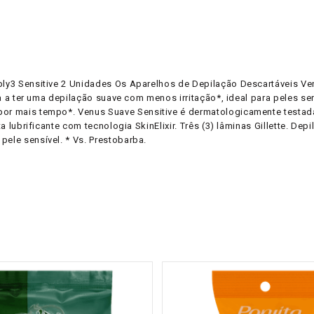
mply3 Sensitive 2 Unidades Os Aparelhos de Depilação Descartáveis Ve
-la a ter uma depilação suave com menos irritação*, ideal para peles s
or mais tempo*. Venus Suave Sensitive é dermatologicamente testada p
ta lubrificante com tecnologia SkinElixir. Três (3) lâminas Gillette. D
pele sensível. * Vs. Prestobarba.