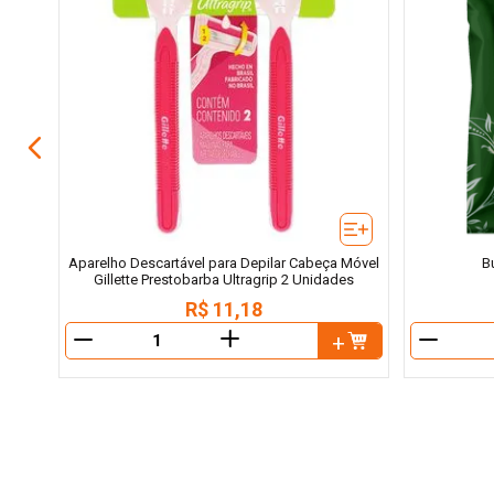
ecas
Aparelho Descartável para Depilar Cabeça Móvel
B
Gillette Prestobarba Ultragrip 2 Unidades
R$
11
,
18
＋
－
－