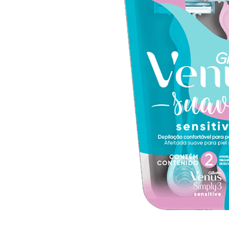
10
º
iogurte