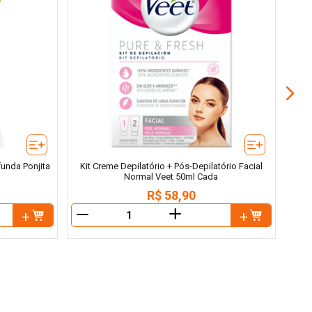
Loçã
unda Ponjita
Kit Creme Depilatório + Pós-Depilatório Facial
Normal Veet 50ml Cada
R$
58
,
90
＋
－
－