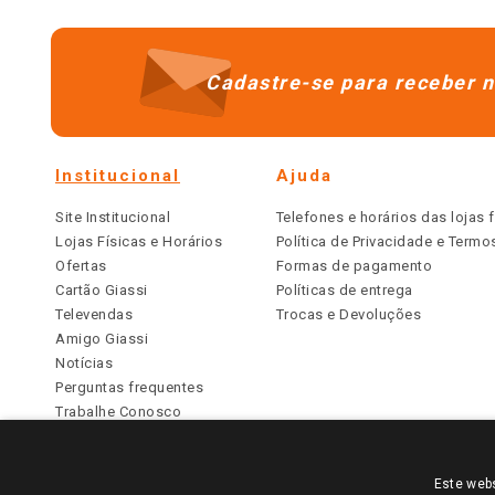
Cadastre-se para receber n
Institucional
Ajuda
Site Institucional
Telefones e horários das lojas f
Lojas Físicas e Horários
Política de Privacidade e Term
Ofertas
Formas de pagamento
Cartão Giassi
Políticas de entrega
Televendas
Trocas e Devoluções
Amigo Giassi
Notícias
Perguntas frequentes
Trabalhe Conosco
Identidade Visual
Este webs
PARA VER OS PREÇOS DA SUA REGIÃO, FAÇA 