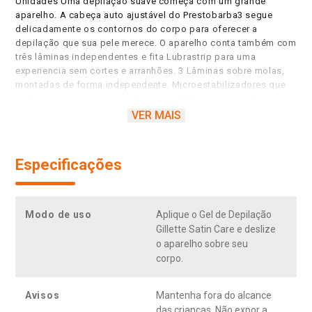
Unidades Uma depilação suave começa com um grande
aparelho. A cabeça auto ajustável do Prestobarba3 segue
delicadamente os contornos do corpo para oferecer a
depilação que sua pele merece. O aparelho conta também com
três lâminas independentes e fita Lubrastrip para uma
experiencia sem cortes e arranhões. 3 Lâminas sobre molas,
montadas de forma independente. Microestabilizadores que
ajudam a proteger a sua pele contra falhas e cortes. Fita
Lubrastrip - ajuda as lâminas deslizarem suavemente pelo
VER MAIS
corpo. Cabeça móvel que se ajusta aos contornos do seu
corpo.
Especificações
Modo de uso
Aplique o Gel de Depilação
Gillette Satin Care e deslize
o aparelho sobre seu
corpo.
Avisos
Mantenha fora do alcance
das crianças. Não expor a