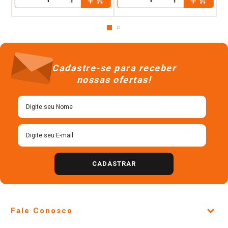
－
－
Cadastre-se para receber
nossas ofertas!
CADASTRAR
Fale Conosco
Site Institucional