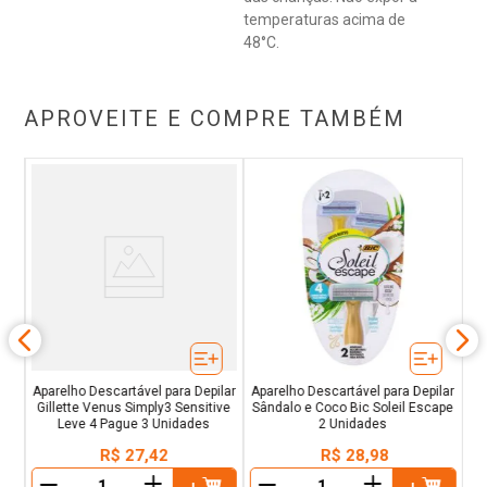
temperaturas acima de
48°C.
APROVEITE E COMPRE TAMBÉM
Ap
rpo
Aparelho Descartável para Depilar
Aparelho Descartável para Depilar
Gillette Venus Simply3 Sensitive
Sândalo e Coco Bic Soleil Escape
Leve 4 Pague 3 Unidades
2 Unidades
R$
27
,
42
R$
28
,
98
＋
＋