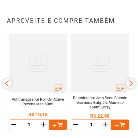
APROVEITE E COMPRE TAMBÉM
ea
ar
A
Desodorante Jato Seco Classic
Antitranspirante Roll-On Active
Giovanna Baby 0% Alumínio
Rexona Men 50ml
150ml Spray
R$
10
,
18
R$
22
,
98
＋
＋
－
－