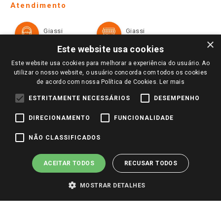
Ofertas
Atendimento
Política de Privacidade e Termos de Uso
Cartão Giassi
Formas de Pagamento
Giassi
Giassi
Televendas
Políticas de entrega
Vendas Online
Ouvidoria
×
Amigo Giassi
Este website usa cookies
Trocas e Devoluções
Notícias
Este website usa cookies para melhorar a experiência do usuário. Ao
Perguntas frequentes
utilizar o nosso website, o usuário concorda com todos os cookies
Redes Sociais
de acordo com nossa Política de Cookies.
Ler mais
Trabalhe Conosco
ESTRITAMENTE NECESSÁRIOS
DESEMPENHO
Identidade Visual
DIRECIONAMENTO
FUNCIONALIDADE
Pagamento e Segurança
NÃO CLASSIFICADOS
ACEITAR TODOS
RECUSAR TODOS
MOSTRAR DETALHES