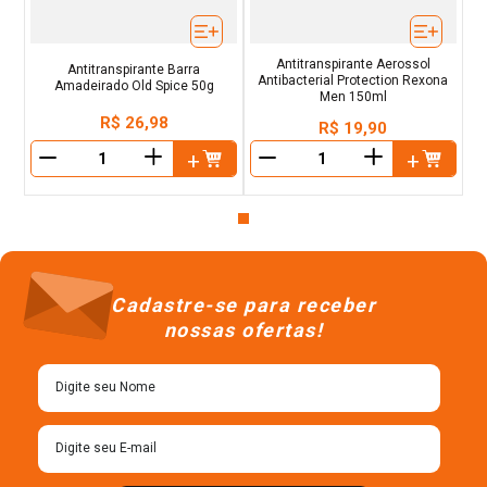
Antitranspirante Aerossol
Antitranspirante Barra
Antibacterial Protection Rexona
Amadeirado Old Spice 50g
Men 150ml
R$
26
,
98
R$
19
,
90
＋
＋
－
－
Cadastre-se para receber
nossas ofertas!