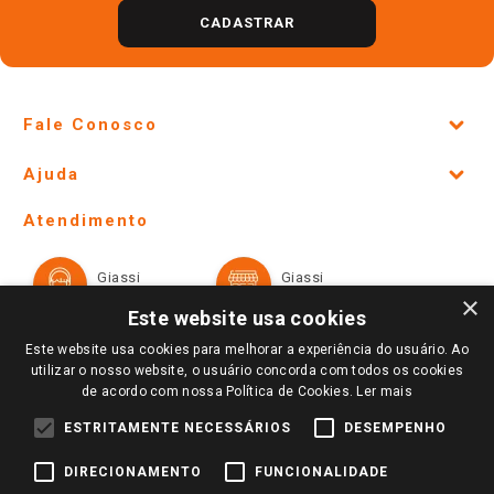
CADASTRAR
Fale Conosco
Site Institucional
Ajuda
Lojas Físicas e Horários
Telefones e horários das lojas físicas
Ofertas
Atendimento
Política de Privacidade e Termos de Uso
Cartão Giassi
Formas de Pagamento
Giassi
Giassi
Televendas
Políticas de entrega
Vendas Online
Ouvidoria
×
Amigo Giassi
Este website usa cookies
Trocas e Devoluções
Notícias
Este website usa cookies para melhorar a experiência do usuário. Ao
Perguntas frequentes
utilizar o nosso website, o usuário concorda com todos os cookies
Redes Sociais
de acordo com nossa Política de Cookies.
Ler mais
Trabalhe Conosco
ESTRITAMENTE NECESSÁRIOS
DESEMPENHO
Identidade Visual
DIRECIONAMENTO
FUNCIONALIDADE