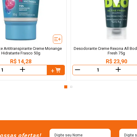
e Antitranspirante Creme Monange
Desodorante Creme Rexona All Bod
Hidratante Frasco 50g
Fresh 75g
R$
14
,
28
R$
23
,
90
＋
＋
－
ossas ofertas!