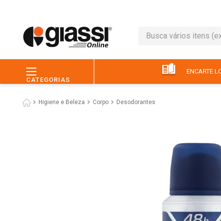
Busca vários itens (ex.: 
TERMOS MAIS BUSC
1
º
leite
ENCARTE LO
CATEGORIAS
2
º
café
Higiene e Beleza
Corpo
Desodorantes
3
º
queijo
4
º
papel higiênico
5
º
chocolate
6
º
pão
7
º
macarrão
8
º
iogurte
9
º
ovo