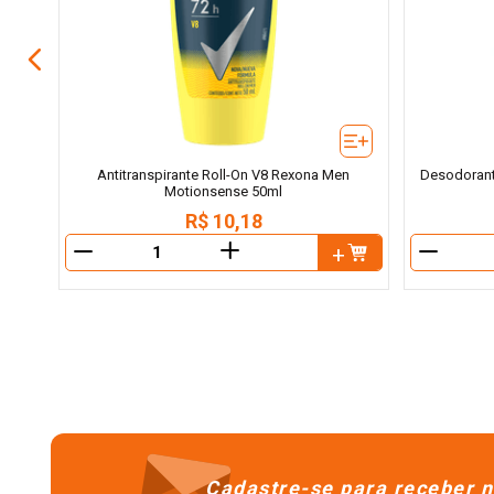
Antitranspirante Roll-On V8 Rexona Men
Desodorant
Motionsense 50ml
R$
10
,
18
＋
－
－
Cadastre-se para receber n