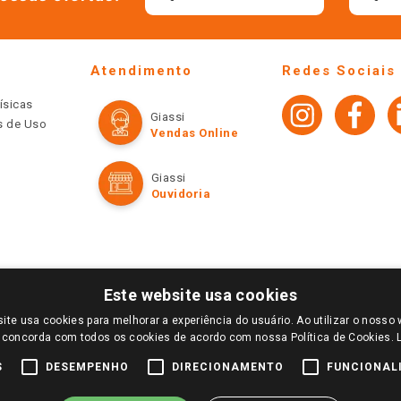
Atendimento
Redes Sociais
ísicas
Giassi
os de Uso
Vendas Online
Giassi
Ouvidoria
Este website usa cookies
ite usa cookies para melhorar a experiência do usuário. Ao utilizar o nosso 
LOGIN E SELECIONE A LOJA DE SUA PREFERÊNCIA. SOMENTE APÓS O LOGIN, OS PREÇOS
 concorda com todos os cookies de acordo com nossa Política de Cookies.
TE SÃO VÁLIDOS APENAS PARA COMPRAS REALIZADAS NO GIASSI.COM.BR E NA LOJA SE
NDAS ONLINE DIVULGADOS NO SITE PREVALECEM ANTE OS DEMAIS EVENTUALMENTE AN
S
DESEMPENHO
DIRECIONAMENTO
FUNCIONAL
DE BUSCAS.
2022 COPYRIGHT - GIASSI SUPERMERCADOS. TODOS OS DIREITOS RESERVADOS.