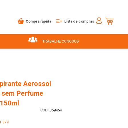
Compra rápida
Lista de compras
TRABALHE CONOSCO
pirante Aerossol
e sem Perfume
 150ml
:
369454
1,87/l