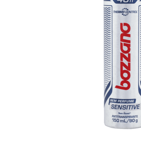
10
º
arroz