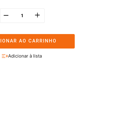
＋
－
CIONAR AO CARRINHO