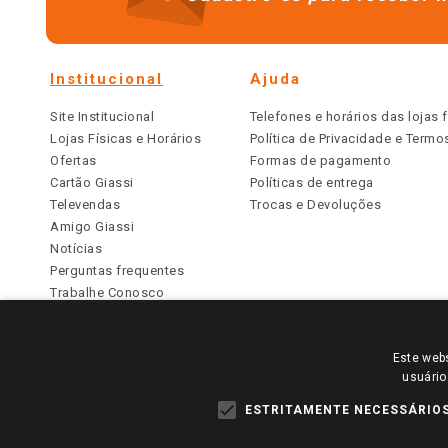
Institucional
Ajuda
Site Institucional
Telefones e horários das lojas f
Lojas Físicas e Horários
Política de Privacidade e Term
Ofertas
Formas de pagamento
Cartão Giassi
Políticas de entrega
Televendas
Trocas e Devoluções
Amigo Giassi
Notícias
Perguntas frequentes
Trabalhe Conosco
Identidade Visual
Este webs
PARA VER OS PREÇOS DA SUA REGIÃO, FAÇA 
usuário
TODOS OS PREÇOS E CONDIÇÕES COMERCIAIS DESTE SI
APLICAM ÀS LOJAS FÍSICAS. OS PREÇOS PARA AS VE
ESTRITAMENTE NECESSÁRIO