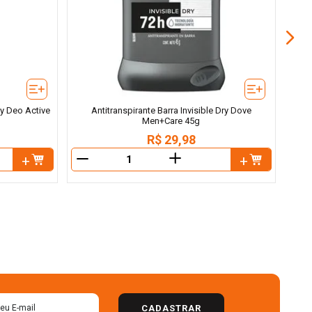
y Deo Active
Antitranspirante Barra Invisible Dry Dove
Men+Care 45g
R$
29
,
98
＋
－
－
CADASTRAR