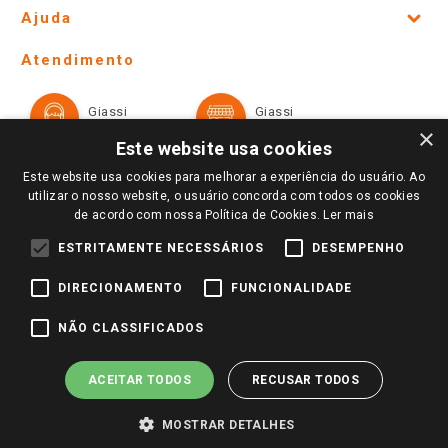
Site Institucional
Ajuda
Lojas Físicas e Horários
Telefones e horários das lojas físicas
Ofertas
Atendimento
Política de Privacidade e Termos de Uso
Cartão Giassi
Formas de Pagamento
Giassi
Giassi
Televendas
Políticas de entrega
Vendas Online
Ouvidoria
×
Amigo Giassi
Este website usa cookies
Trocas e Devoluções
Notícias
Este website usa cookies para melhorar a experiência do usuário. Ao
Perguntas frequentes
utilizar o nosso website, o usuário concorda com todos os cookies
Redes Sociais
de acordo com nossa Política de Cookies.
Ler mais
Trabalhe Conosco
ESTRITAMENTE NECESSÁRIOS
DESEMPENHO
Identidade Visual
DIRECIONAMENTO
FUNCIONALIDADE
Pagamento e Segurança
NÃO CLASSIFICADOS
ACEITAR TODOS
RECUSAR TODOS
MOSTRAR DETALHES