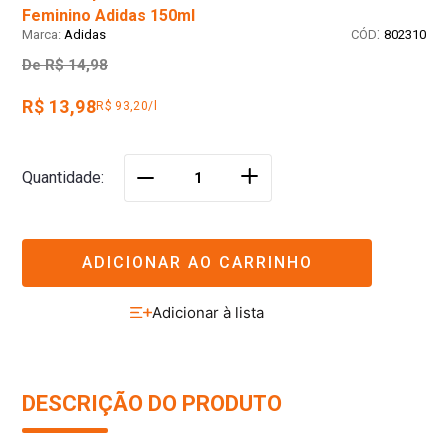
Feminino Adidas 150ml
:
Adidas
802310
De
R$ 14,98
R$ 13,98
R$ 93,20/l
＋
Quantidade
－
ADICIONAR AO CARRINHO
DESCRIÇÃO DO PRODUTO