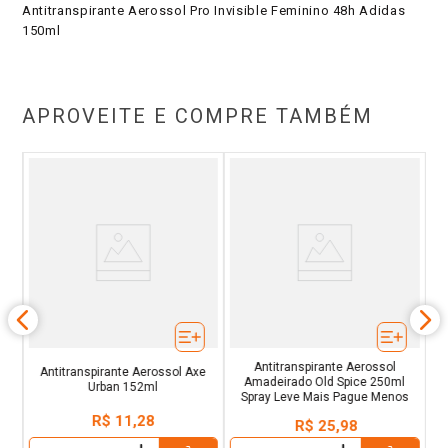
Antitranspirante Aerossol Pro Invisible Feminino 48h Adidas
150ml
APROVEITE E COMPRE TAMBÉM
na
Antitranspirante Aerossol
Antitranspirante Aerossol Axe
Amadeirado Old Spice 250ml
Urban 152ml
Spray Leve Mais Pague Menos
R$
11
,
28
R$
25
,
98