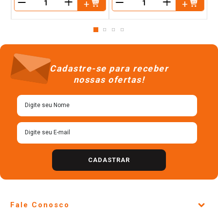
＋
＋
－
－
Cadastre-se para receber
nossas ofertas!
CADASTRAR
Fale Conosco