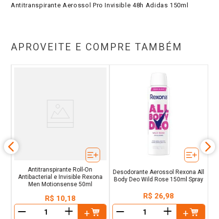
Antitranspirante Aerossol Pro Invisible 48h Adidas 150ml
APROVEITE E COMPRE TAMBÉM
De
All
& 
Antitranspirante Roll-On
Desodorante Aerossol Rexona All
Antibacterial e Invisible Rexona
Body Deo Wild Rose 150ml Spray
Men Motionsense 50ml
R$
26
,
98
R$
10
,
18
＋
＋
－
－