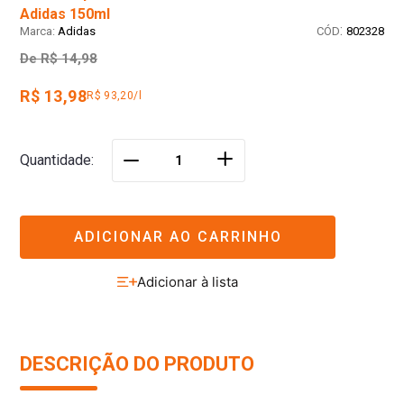
Adidas 150ml
:
Adidas
802328
De
R$ 14,98
R$ 13,98
R$ 93,20/l
＋
Quantidade
－
ADICIONAR AO CARRINHO
DESCRIÇÃO DO PRODUTO