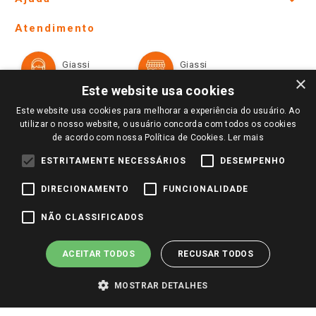
Lojas Físicas e Horários
Telefones e horários das lojas físicas
Ofertas
Atendimento
Política de Privacidade e Termos de Uso
Cartão Giassi
Formas de Pagamento
Giassi
Giassi
Televendas
Políticas de entrega
Vendas Online
Ouvidoria
×
Amigo Giassi
Este website usa cookies
Trocas e Devoluções
Notícias
Este website usa cookies para melhorar a experiência do usuário. Ao
Perguntas frequentes
utilizar o nosso website, o usuário concorda com todos os cookies
Redes Sociais
de acordo com nossa Política de Cookies.
Ler mais
Trabalhe Conosco
ESTRITAMENTE NECESSÁRIOS
DESEMPENHO
Identidade Visual
DIRECIONAMENTO
FUNCIONALIDADE
Pagamento e Segurança
NÃO CLASSIFICADOS
ACEITAR TODOS
RECUSAR TODOS
MOSTRAR DETALHES