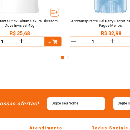
irante Stick Sérum Sakura Blossom
Antitranspirante Gel Berry Secret 7
Dove Invisível 45g
Pague Menos
R$
35
,
68
R$
32
,
98
＋
＋
－
ossas ofertas!
Atendimento
Redes Sociais