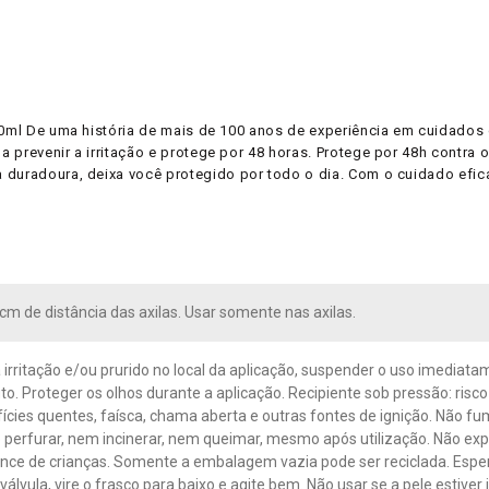
50ml De uma história de mais de 100 anos de experiência em cuidados 
prevenir a irritação e protege por 48 horas. Protege por 48h contra o 
 duradoura, deixa você protegido por todo o dia. Com o cuidado efica
5cm de distância das axilas. Usar somente nas axilas.
 irritação e/ou prurido no local da aplicação, suspender o uso imediata
to. Proteger os olhos durante a aplicação. Recipiente sob pressão: risc
rfícies quentes, faísca, chama aberta e outras fontes de ignição. Não fu
o perfurar, nem incinerar, nem queimar, mesmo após utilização. Não ex
ance de crianças. Somente a embalagem vazia pode ser reciclada. Espe
álvula, vire o frasco para baixo e agite bem. Não usar se a pele estiver 