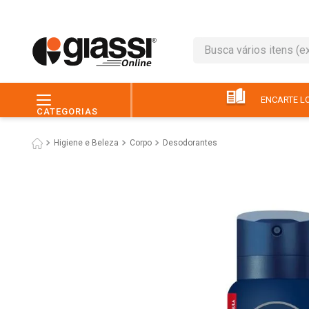
Busca vários itens (ex.: 
TERMOS MAIS BUSC
1
º
leite
ENCARTE LO
CATEGORIAS
2
º
café
Higiene e Beleza
Corpo
Desodorantes
3
º
queijo
4
º
papel higiênico
5
º
pão
6
º
chocolate
7
º
ovo
8
º
iogurte
9
º
macarrão