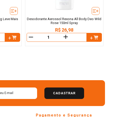
3g Leve Mais
Desodorante Aerossol Rexona All Body Deo Wild
Rose 150ml Spray
R$
26
,
98
＋
－
－
CADASTRAR
Pagamento e Segurança