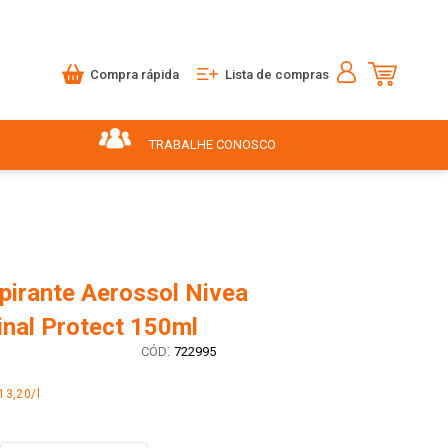
Compra rápida
Lista de compras
TRABALHE CONOSCO
pirante Aerossol Nivea
inal Protect 150ml
:
722995
13,20/l