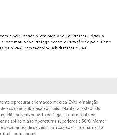
com a pele, nasce Nivea Men Original Protect. Fórmula
suor e mau odor. Protege contra a irritação da pele. Forte
z de Nivea. Com tecnologia hidratante Nivea.
mente e procurar orientação médica. Evite a inalação
o de explosão sob a ação do calor. Manter afastado do
mar. Não pulverizar perto do fogo ou outra fonte de
por ao sol nem a temperaturas superiores a 50°C. Manter
re secar antes de se vestir. Em caso de funcionamento
irritada ou lesionada.