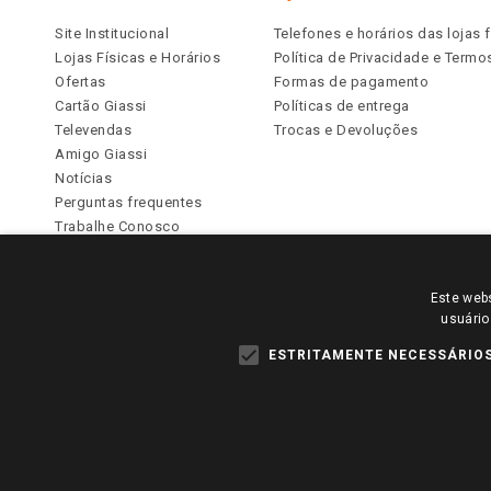
Site Institucional
Telefones e horários das lojas f
Lojas Físicas e Horários
Política de Privacidade e Term
Ofertas
Formas de pagamento
Cartão Giassi
Políticas de entrega
Televendas
Trocas e Devoluções
Amigo Giassi
Notícias
Perguntas frequentes
Trabalhe Conosco
Identidade Visual
Este webs
PARA VER OS PREÇOS DA SUA REGIÃO, FAÇA 
usuário
TODOS OS PREÇOS E CONDIÇÕES COMERCIAIS DESTE SI
APLICAM ÀS LOJAS FÍSICAS. OS PREÇOS PARA AS VE
ESTRITAMENTE NECESSÁRIO