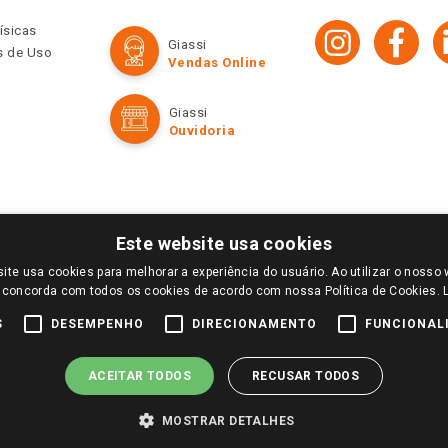
ísicas
Giassi
os de Uso
Vendas Online
Giassi
Ouvidoria
Este website usa cookies
ite usa cookies para melhorar a experiência do usuário. Ao utilizar o nosso 
LOGIN E SELECIONE A LOJA DE SUA PREFERÊNCIA. SOMENTE APÓS O LOGIN, OS PREÇOS
 concorda com todos os cookies de acordo com nossa Política de Cookies.
TE SÃO VÁLIDOS APENAS PARA COMPRAS REALIZADAS NO GIASSI.COM.BR E NA LOJA SE
NDAS ONLINE DIVULGADOS NO SITE PREVALECEM ANTE OS DEMAIS EVENTUALMENTE AN
S
DESEMPENHO
DIRECIONAMENTO
FUNCIONAL
DE BUSCAS.
2022 COPYRIGHT - GIASSI SUPERMERCADOS. TODOS OS DIREITOS RESERVADOS.
ACEITAR TODOS
RECUSAR TODOS
MOSTRAR DETALHES