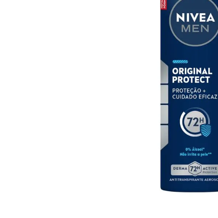
10
º
arroz