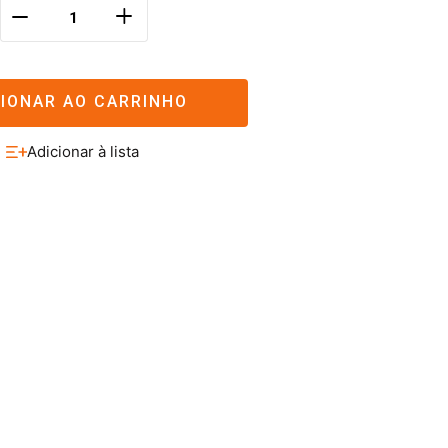
＋
－
CIONAR AO CARRINHO