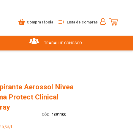
Compra rápida
Lista de compras
TRABALHE CONOSCO
pirante Aerossol Nivea
a Protect Clinical
ray
:
1391100
30,53/l