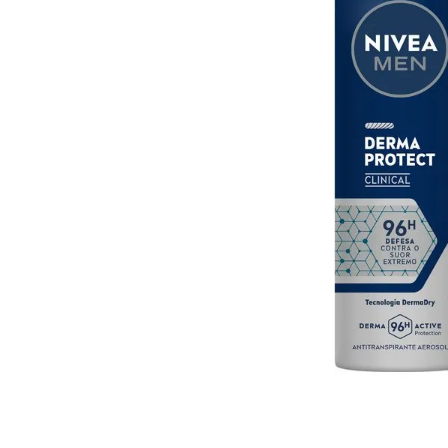
10
º
arroz