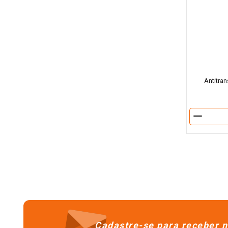
Antitra
－
Cadastre-se para receber n