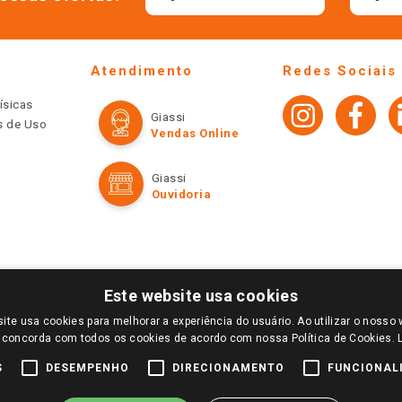
Atendimento
Redes Sociais
ísicas
Giassi
os de Uso
Vendas Online
Giassi
Ouvidoria
Este website usa cookies
ite usa cookies para melhorar a experiência do usuário. Ao utilizar o nosso 
LOGIN E SELECIONE A LOJA DE SUA PREFERÊNCIA. SOMENTE APÓS O LOGIN, OS PREÇOS
 concorda com todos os cookies de acordo com nossa Política de Cookies.
TE SÃO VÁLIDOS APENAS PARA COMPRAS REALIZADAS NO GIASSI.COM.BR E NA LOJA SE
NDAS ONLINE DIVULGADOS NO SITE PREVALECEM ANTE OS DEMAIS EVENTUALMENTE AN
S
DESEMPENHO
DIRECIONAMENTO
FUNCIONAL
DE BUSCAS.
2022 COPYRIGHT - GIASSI SUPERMERCADOS. TODOS OS DIREITOS RESERVADOS.