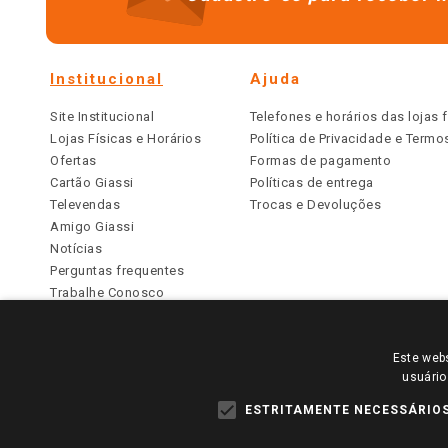
Institucional
Ajuda
Site Institucional
Telefones e horários das lojas f
Lojas Físicas e Horários
Política de Privacidade e Term
Ofertas
Formas de pagamento
Cartão Giassi
Políticas de entrega
Televendas
Trocas e Devoluções
Amigo Giassi
Notícias
Perguntas frequentes
Trabalhe Conosco
Identidade Visual
Este webs
PARA VER OS PREÇOS DA SUA REGIÃO, FAÇA 
usuário
TODOS OS PREÇOS E CONDIÇÕES COMERCIAIS DESTE SI
APLICAM ÀS LOJAS FÍSICAS. OS PREÇOS PARA AS VE
ESTRITAMENTE NECESSÁRIO