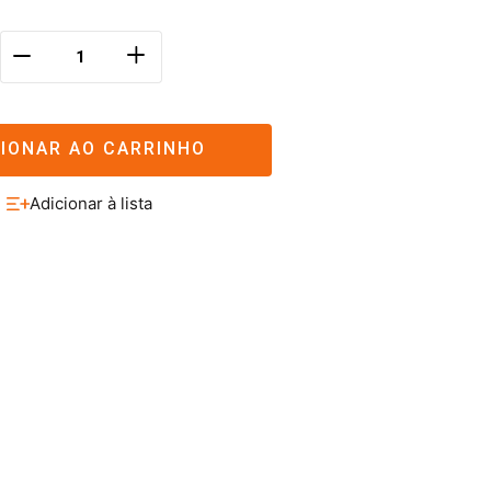
＋
－
CIONAR AO CARRINHO