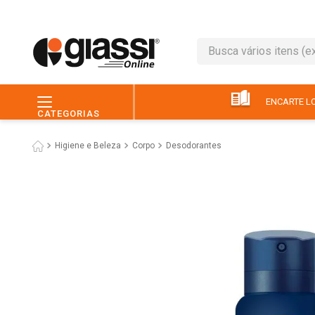
Busca vários itens (ex.: 
TERMOS MAIS BUSC
1
º
leite
ENCARTE LO
CATEGORIAS
2
º
café
Higiene e Beleza
Corpo
Desodorantes
3
º
queijo
4
º
papel higiênico
5
º
pão
6
º
chocolate
7
º
ovo
8
º
iogurte
9
º
macarrão