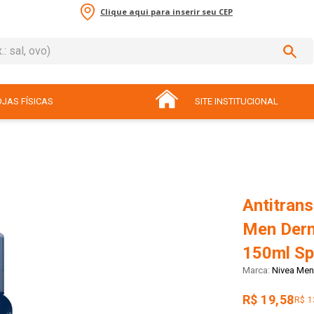
Clique aqui para inserir seu CEP
sal, ovo)
ADOS
JAS FÍSICAS
SITE INSTITUCIONAL
Antitrans
Men Derm
150ml Sp
Nivea Men
R$ 19,58
R$ 1