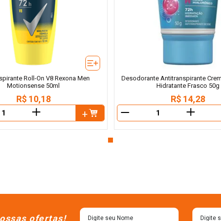
nspirante Roll-On V8 Rexona Men
Desodorante Antitranspirante Cr
Motionsense 50ml
Hidratante Frasco 50g
R$
10
,
18
R$
14
,
28
＋
＋
－
ossas ofertas!