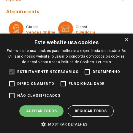
Lojas Físicas e Horários
Telefones e horários das lojas físicas
Ofertas
Atendimento
Política de Privacidade e Termos de Uso
Cartão Giassi
Formas de Pagamento
Giassi
Giassi
Televendas
Políticas de entrega
Vendas Online
Ouvidoria
Amigo Giassi
×
Trocas e Devoluções
Este website usa cookies
Notícias
Este website usa cookies para melhorar a experiência do usuário. Ao
Perguntas frequentes
Redes Sociais
utilizar o nosso website, o usuário concorda com todos os cookies
Trabalhe Conosco
de acordo com nossa Política de Cookies.
Ler mais
Identidade Visual
ESTRITAMENTE NECESSÁRIOS
DESEMPENHO
DIRECIONAMENTO
FUNCIONALIDADE
Pagamento e Segurança
NÃO CLASSIFICADOS
ACEITAR TODOS
RECUSAR TODOS
MOSTRAR DETALHES