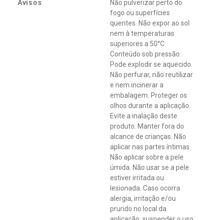
seco e protegido como nunca antes. *Excluindo produtos
Avisos
Não pulverizar perto do
Clinical. **Vs antitranspirantes comuns em Aerosol. Testado
fogo ou superfícies
cientificamente e validado por consumidores brasileiros. 84%
quentes. Não expor ao sol
dos consumidores que experimentaram o produto afirmam
nem à temperaturas
que trocariam o seu antitranspirante atual pelo Novo Rexona.
superiores a 50°C.
*Pesquisa realizada com consumidores do principal
Conteúdo sob pressão.
concorrente. Sua fragrância combina aromas cítricos e notas
Pode explodir se aquecido.
marcantes, garantindo uma sensação de frescor durante o dia
Não perfurar, não reutilizar
inteiro. Não contém álcool etílico / 0% de álcool etílico.
e nem incinerar a
Testado dermatologicamente.
embalagem. Proteger os
olhos durante a aplicação.
Evite a inalação deste
produto. Manter fora do
alcance de crianças. Não
aplicar nas partes íntimas.
Não aplicar sobre a pele
úmida. Não usar se a pele
estiver irritada ou
lesionada. Caso ocorra
alergia, irritação e/ou
prurido no local da
aplicação, suspender o uso