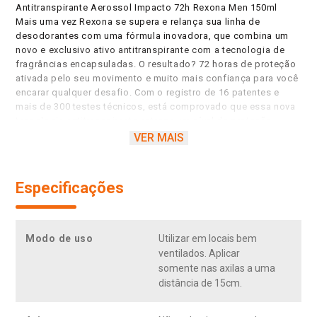
Antitranspirante Aerossol Impacto 72h Rexona Men 150ml
Mais uma vez Rexona se supera e relança sua linha de
desodorantes com uma fórmula inovadora, que combina um
novo e exclusivo ativo antitranspirante com a tecnologia de
fragrâncias encapsuladas. O resultado? 72 horas de proteção
ativada pelo seu movimento e muito mais confiança para você
encarar qualquer desafio. Com o registro de 16 patentes e
mais de 300 testes técnicos, está comprovado que essa nova
tecnologia antitranspirante entrega um nível de proteção
contra o suor como nenhuma outra proposta regular já
VER MAIS
entregou antes. A nova e exclusiva fórmula de Rexona Impacto
trabalha com um sistema de partículas menores e mais
estáveis que formam uma barreira protetora mais resistente e
Especificações
duradoura contra a transpiração e o mau odor, mantendo você
seco, fresco e protegido a cada novo movimento e por muito
mais tempo. Sua fragrância combina notas marcante,
garantindo uma sensação de frescor durante o dia inteiro. 0%
Modo de uso
Utilizar em locais bem
álcool*. Por que Rexona não te abandona. * Não contém álcool
ventilados. Aplicar
etílico. Nova Fórmula: 72 horas de proteção contra a
somente nas axilas a uma
transpiração e o mau odor, ativada pelo movimento. O novo
distância de 15cm.
Rexona combina um inovador ativo antitranspirante com a
exclusiva tecnologia de fragrância encapsulada. Te mantendo