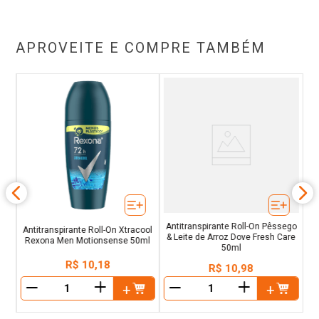
APROVEITE E COMPRE TAMBÉM
De
Bo
Antitranspirante Roll-On Pêssego
Antitranspirante Roll-On Xtracool
& Leite de Arroz Dove Fresh Care
Rexona Men Motionsense 50ml
50ml
R$
10
,
18
R$
10
,
98
＋
＋
－
－