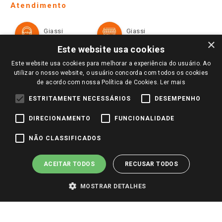
Ofertas
Atendimento
Política de Privacidade e Termos de Uso
Cartão Giassi
Formas de Pagamento
Giassi
Giassi
Televendas
Políticas de entrega
Vendas Online
Ouvidoria
×
Amigo Giassi
Este website usa cookies
Trocas e Devoluções
Notícias
Este website usa cookies para melhorar a experiência do usuário. Ao
Perguntas frequentes
utilizar o nosso website, o usuário concorda com todos os cookies
Redes Sociais
de acordo com nossa Política de Cookies.
Ler mais
Trabalhe Conosco
ESTRITAMENTE NECESSÁRIOS
DESEMPENHO
Identidade Visual
DIRECIONAMENTO
FUNCIONALIDADE
Pagamento e Segurança
NÃO CLASSIFICADOS
ACEITAR TODOS
RECUSAR TODOS
MOSTRAR DETALHES