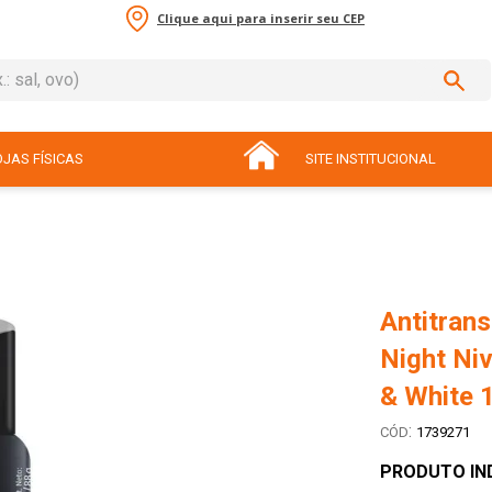
Clique aqui para inserir seu CEP
sal, ovo)
ADOS
JAS FÍSICAS
SITE INSTITUCIONAL
Antitrans
Night Niv
& White 
:
1739271
PRODUTO IN