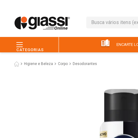
Busca vários itens (ex.: 
TERMOS MAIS BUSC
1
º
leite
ENCARTE LO
CATEGORIAS
2
º
café
Higiene e Beleza
Corpo
Desodorantes
3
º
queijo
4
º
papel higiênico
5
º
pão
6
º
chocolate
7
º
ovo
8
º
iogurte
9
º
macarrão