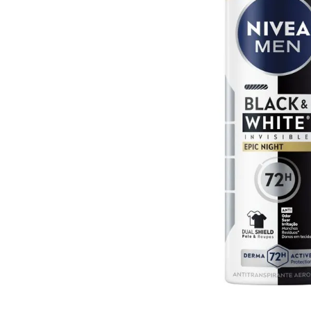
10
º
arroz