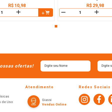
R$
10
,
98
R$
29
,
98
＋
＋
－
ossas ofertas!
Atendimento
Redes Sociais
ísicas
Giassi
os de Uso
Vendas Online