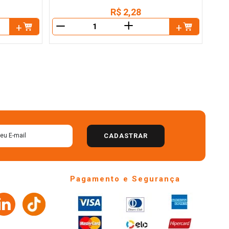
R$
2
,
28
＋
－
－
CADASTRAR
Pagamento e Segurança