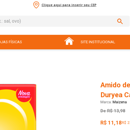
Clique aqui para inserir seu CEP
sal, ovo)
ADOS
JAS FÍSICAS
SITE INSTITUCIONAL
Amido de
Duryea C
Maizena
De
R$ 13,98
R$ 11,18
R$ 2