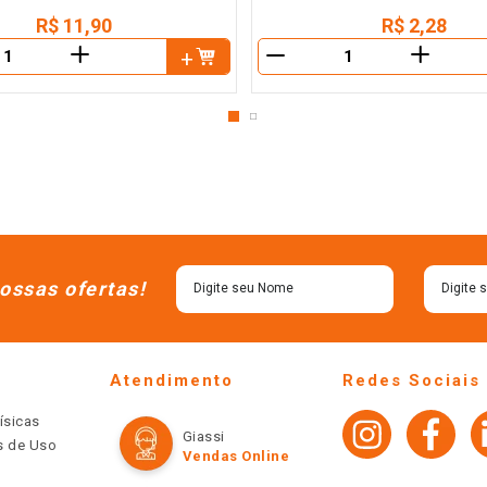
R$
11
,
90
R$
2
,
28
＋
＋
－
ossas ofertas!
Atendimento
Redes Sociais
ísicas
Giassi
os de Uso
Vendas Online