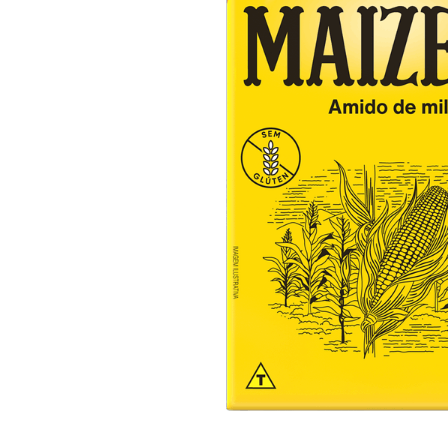
10
º
arroz