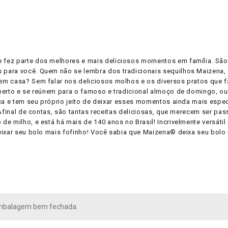
 fez parte dos melhores e mais deliciosos momentos em família. São
 para você. Quem não se lembra dos tradicionais sequilhos Maizena,
em casa? Sem falar nos deliciosos molhos e os diversos pratos que 
 perto e se reúnem para o famoso e tradicional almoço de domingo, 
ca e tem seu próprio jeito de deixar esses momentos ainda mais espec
 Afinal de contas, são tantas receitas deliciosas, que merecem ser 
 milho, e está há mais de 140 anos no Brasil! Incrivelmente versátil 
ixar seu bolo mais fofinho! Você sabia que Maizena® deixa seu bolo 
mbalagem bem fechada.