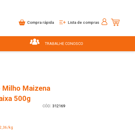
Compra rápida
Lista de compras
TRABALHE CONOSCO
 Milho Maizena
aixa 500g
:
312169
2,36/kg