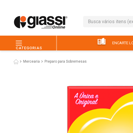
Busca vários itens (ex.: 
TERMOS MAIS BUSC
1
º
leite
ENCARTE LO
CATEGORIAS
2
º
café
Mercearia
Preparo para Sobremesas
3
º
queijo
4
º
papel higiênico
5
º
chocolate
6
º
pão
7
º
macarrão
8
º
iogurte
9
º
ovo