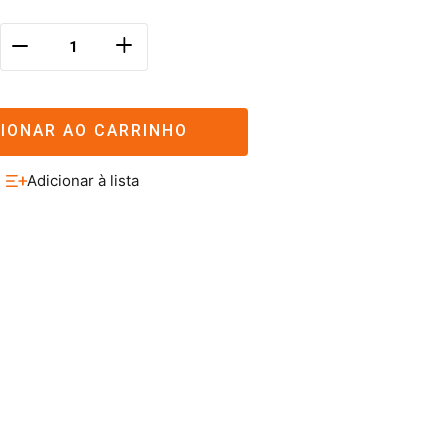
＋
－
CIONAR AO CARRINHO