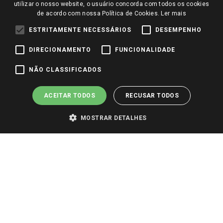
Redes Sociais
utilizar o nosso website, o usuário concorda com todos os cookies
Trabalhe Conosco
de acordo com nossa Política de Cookies.
Ler mais
Identidade Visual
ESTRITAMENTE NECESSÁRIOS
DESEMPENHO
DIRECIONAMENTO
FUNCIONALIDADE
Pagamento e Segurança
NÃO CLASSIFICADOS
ACEITAR TODOS
RECUSAR TODOS
MOSTRAR DETALHES
PARA VER OS PREÇOS DA SUA REGIÃO, FAÇA LOGIN E SELECIONE A LOJA DE
SUA PREFERÊNCIA. SOMENTE APÓS O LOGIN, OS PREÇOS DA SUA REGIÃO OU
LOJA SERÃO CARREGADOS.