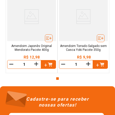
Amendoim Japonês Original
Amendoim Torrado Salgado sem
Mendorato Pacote 400g
Casca Yoki Pacote 350g
R$
12
,
98
R$
9
,
98
＋
＋
－
－
Cadastre-se para receber
nossas ofertas!