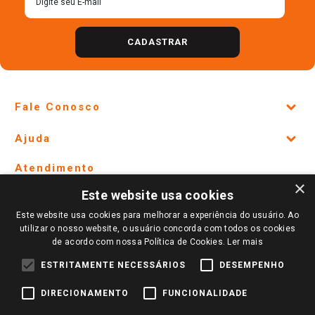
CADASTRAR
Fale Conosco
Site Institucional
Ajuda
Lojas Físicas e Horários
Telefones e horários das lojas físicas
Ofertas
Atendimento
Política de Privacidade e Termos de Uso
×
Cartão Giassi
Este website usa cookies
Formas de Pagamento
Giassi
Giassi
Televendas
Este website usa cookies para melhorar a experiência do usuário. Ao
Políticas de entrega
Vendas Online
Ouvidoria
Amigo Giassi
utilizar o nosso website, o usuário concorda com todos os cookies
Trocas e Devoluções
de acordo com nossa Política de Cookies.
Ler mais
Notícias
Perguntas frequentes
ESTRITAMENTE NECESSÁRIOS
DESEMPENHO
Redes Sociais
Trabalhe Conosco
DIRECIONAMENTO
FUNCIONALIDADE
Identidade Visual