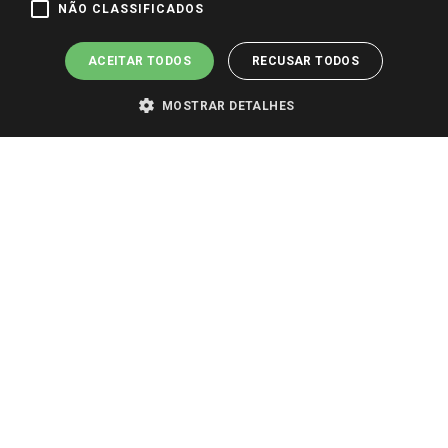
NÃO CLASSIFICADOS
Pagamento e Segurança
ACEITAR TODOS
RECUSAR TODOS
MOSTRAR DETALHES
PARA VER OS PREÇOS DA SUA REGIÃO, FAÇA LOGIN E SELECIONE A LOJA DE
SUA PREFERÊNCIA. SOMENTE APÓS O LOGIN, OS PREÇOS DA SUA REGIÃO OU
LOJA SERÃO CARREGADOS.
TODOS OS PREÇOS E CONDIÇÕES COMERCIAIS DESTE SITE SÃO VÁLIDOS APENAS
PARA COMPRAS REALIZADAS NO GIASSI.COM.BR E NA LOJA SELECIONADA
APÓS O LOGIN, E NÃO NECESSARIAMENTE SE APLICAM ÀS LOJAS FÍSICAS. OS
PREÇOS PARA AS VENDAS ONLINE DIVULGADOS NO SITE PREVALECEM ANTE