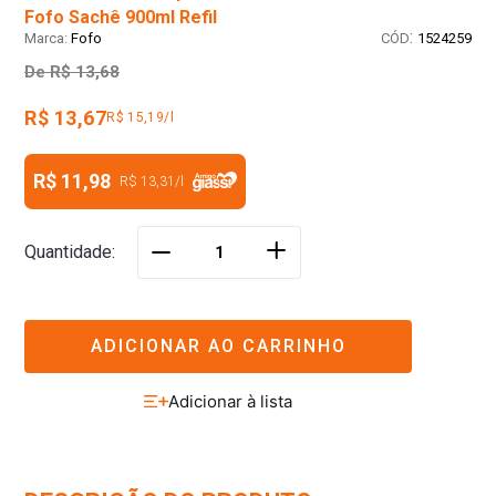
Fofo Sachê 900ml Refil
:
Fofo
1524259
De
R$ 13,68
R$ 13,67
R$ 15,19/l
R$ 11,98
R$ 13,31
/
l
＋
Quantidade
－
ADICIONAR AO CARRINHO