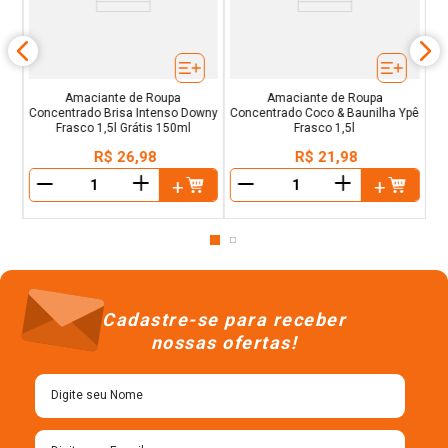
Amaciante de Roupa
Amaciante de Roupa
Concentrado Brisa Intenso Downy
Concentrado Coco & Baunilha Ypê
Frasco 1,5l Grátis 150ml
Frasco 1,5l
R$
26
,
98
R$
21
,
98
＋
＋
－
－
Cadastre-se para receber
nossas ofertas!