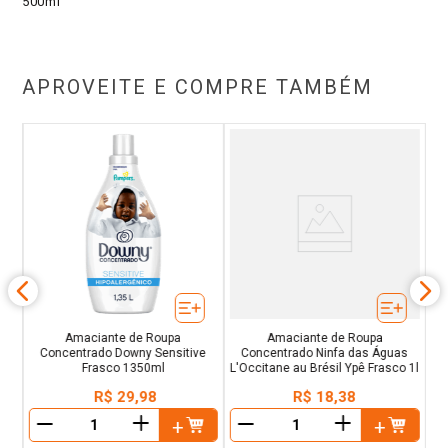
500ml
APROVEITE E COMPRE TAMBÉM
A
E
Amaciante de Roupa
Amaciante de Roupa
Concentrado Downy Sensitive
Concentrado Ninfa das Águas
Frasco 1350ml
L'Occitane au Brésil Ypê Frasco 1l
R$
29
,
98
R$
18
,
38
＋
＋
－
－