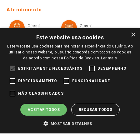
Telefones e horários das lojas físicas
Ofertas
Atendimento
Política de Privacidade e Termos de Uso
Cartão Giassi
Formas de Pagamento
Giassi
Giassi
Televendas
Políticas de entrega
Vendas Online
Ouvidoria
×
Amigo Giassi
Este website usa cookies
Trocas e Devoluções
Notícias
Este website usa cookies para melhorar a experiência do usuário. Ao
Perguntas frequentes
utilizar o nosso website, o usuário concorda com todos os cookies
Redes Sociais
de acordo com nossa Política de Cookies.
Ler mais
Trabalhe Conosco
ESTRITAMENTE NECESSÁRIOS
DESEMPENHO
Identidade Visual
DIRECIONAMENTO
FUNCIONALIDADE
Pagamento e Segurança
NÃO CLASSIFICADOS
ACEITAR TODOS
RECUSAR TODOS
MOSTRAR DETALHES