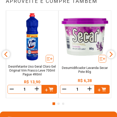
APROVEITE E COMPRE TAMBÉM
Desinfetante Uso Geral Cloro Gel
Desumidificador Lavanda Secar
Original Vim Frasco Leve 700ml
Pote 80g
Pague 490ml
R$
6
,
38
R$
13
,
90
＋
＋
－
－