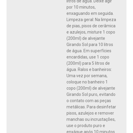
litros de água. Deixe agir
por 10 minutos,
enxaguando em seguida.
Limpeza geral: Na limpeza
de pias, pisos de cerâmica
e azulejos, misture 1 copo
(200ml) de alvejante
Girando Sol para 10 litros
de água. Em superfícies
encardidas, use 1 copo
(200ml) para 5 litros de
água. Ralos e banheiros:
Uma vez por semana,
coloque no banheiro 1
copo (200ml) de alvejante
Girando Sol puro, evitando
o contato com as peças
metálicas. Para desinfetar
pisos, azulejos e remover
manchas ou incrustações,
use o produto puro e
enxágue após 10 minutos.