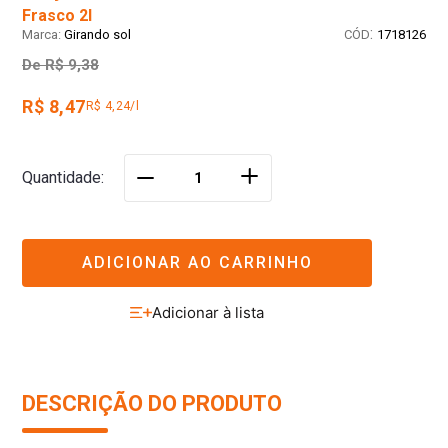
Frasco 2l
:
Girando sol
1718126
De
R$ 9,38
R$ 8,47
R$ 4,24/l
＋
Quantidade
－
ADICIONAR AO CARRINHO
DESCRIÇÃO DO PRODUTO