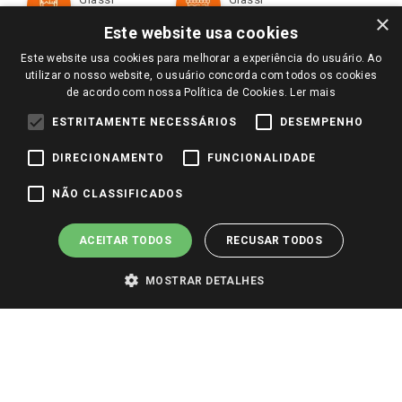
Televendas
Políticas de entrega
Vendas Online
Ouvidoria
×
Amigo Giassi
Este website usa cookies
Trocas e Devoluções
Notícias
Este website usa cookies para melhorar a experiência do usuário. Ao
Perguntas frequentes
utilizar o nosso website, o usuário concorda com todos os cookies
Redes Sociais
de acordo com nossa Política de Cookies.
Ler mais
Trabalhe Conosco
ESTRITAMENTE NECESSÁRIOS
DESEMPENHO
Identidade Visual
DIRECIONAMENTO
FUNCIONALIDADE
Pagamento e Segurança
NÃO CLASSIFICADOS
ACEITAR TODOS
RECUSAR TODOS
MOSTRAR DETALHES