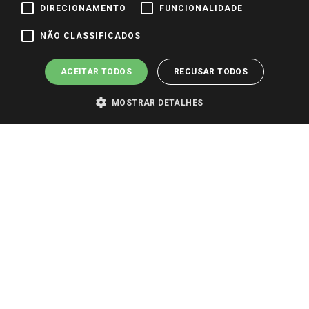
DIRECIONAMENTO
FUNCIONALIDADE
Pagamento e Segurança
NÃO CLASSIFICADOS
ACEITAR TODOS
RECUSAR TODOS
MOSTRAR DETALHES
PARA VER OS PREÇOS DA SUA REGIÃO, FAÇA LOGIN E SELECIONE A LOJA DE
SUA PREFERÊNCIA. SOMENTE APÓS O LOGIN, OS PREÇOS DA SUA REGIÃO OU
LOJA SERÃO CARREGADOS.
TODOS OS PREÇOS E CONDIÇÕES COMERCIAIS DESTE SITE SÃO VÁLIDOS APENAS
PARA COMPRAS REALIZADAS NO GIASSI.COM.BR E NA LOJA SELECIONADA
APÓS O LOGIN, E NÃO NECESSARIAMENTE SE APLICAM ÀS LOJAS FÍSICAS. OS
PREÇOS PARA AS VENDAS ONLINE DIVULGADOS NO SITE PREVALECEM ANTE
OS DEMAIS EVENTUALMENTE ANUNCIADOS EM OUTROS MEIOS DE