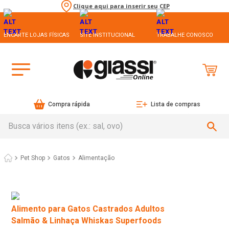
Clique aqui para inserir seu CEP
ENCARTE LOJAS FÍSICAS
SITE INSTITUCIONAL
TRABALHE CONOSCO
Compra rápida
Lista de compras
Busca vários itens (ex.: sal, ovo)
Pet Shop
Gatos
Alimentação
Alimento para Gatos Castrados Adultos
Salmão & Linhaça Whiskas Superfoods