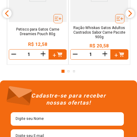
Ração Whiskas Gatos Adultos
Petisco para Gatos Carne
Castrados Sabor Carne Pacote
Dreamies Pouch 80g
900g
R$
12
,
58
R$
20
,
58
＋
＋
－
－
Cadastre-se para receber
nossas ofertas!