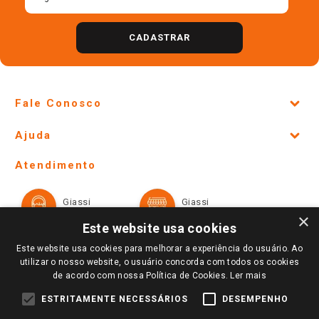
CADASTRAR
Fale Conosco
Site Institucional
Ajuda
Lojas Físicas e Horários
Telefones e horários das lojas físicas
Ofertas
Atendimento
Política de Privacidade e Termos de Uso
Cartão Giassi
Formas de Pagamento
Giassi
Giassi
Televendas
Políticas de entrega
Vendas Online
Ouvidoria
×
Amigo Giassi
Este website usa cookies
Trocas e Devoluções
Notícias
Este website usa cookies para melhorar a experiência do usuário. Ao
Perguntas frequentes
utilizar o nosso website, o usuário concorda com todos os cookies
Redes Sociais
de acordo com nossa Política de Cookies.
Ler mais
Trabalhe Conosco
ESTRITAMENTE NECESSÁRIOS
DESEMPENHO
Identidade Visual