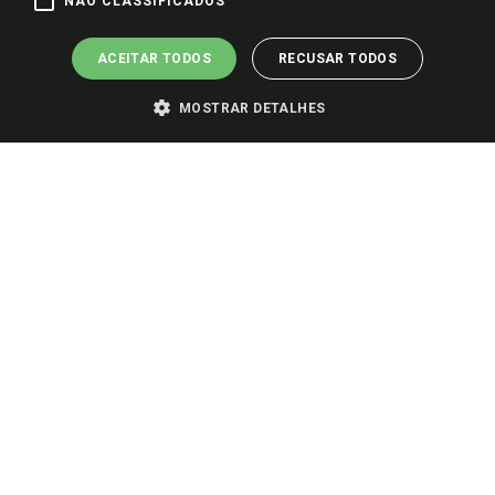
NÃO CLASSIFICADOS
ACEITAR TODOS
RECUSAR TODOS
MOSTRAR DETALHES
PARA VER OS PREÇOS DA SUA REGIÃO, FAÇA LOGIN E SELECIONE A LOJA DE
SUA PREFERÊNCIA. SOMENTE APÓS O LOGIN, OS PREÇOS DA SUA REGIÃO OU
LOJA SERÃO CARREGADOS.
TODOS OS PREÇOS E CONDIÇÕES COMERCIAIS DESTE SITE SÃO VÁLIDOS APENAS
PARA COMPRAS REALIZADAS NO GIASSI.COM.BR E NA LOJA SELECIONADA
APÓS O LOGIN, E NÃO NECESSARIAMENTE SE APLICAM ÀS LOJAS FÍSICAS. OS
PREÇOS PARA AS VENDAS ONLINE DIVULGADOS NO SITE PREVALECEM ANTE
OS DEMAIS EVENTUALMENTE ANUNCIADOS EM OUTROS MEIOS DE
COMUNICAÇÃO E SITES DE BUSCAS.
2022 COPYRIGHT - GIASSI SUPERMERCADOS. TODOS OS DIREITOS RESERVADOS.