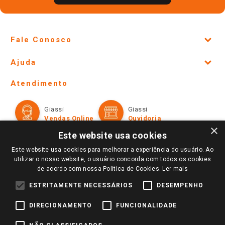
Fale Conosco
Site Institucional
Ajuda
Lojas Físicas e Horários
Telefones e horários das lojas físicas
Ofertas
Atendimento
Política de Privacidade e Termos de Uso
Cartão Giassi
Formas de Pagamento
Giassi
Giassi
Televendas
Políticas de entrega
Vendas Online
Ouvidoria
Amigo Giassi
×
Trocas e Devoluções
Este website usa cookies
Notícias
Este website usa cookies para melhorar a experiência do usuário. Ao
Perguntas frequentes
Redes Sociais
utilizar o nosso website, o usuário concorda com todos os cookies
Trabalhe Conosco
de acordo com nossa Política de Cookies.
Ler mais
Identidade Visual
ESTRITAMENTE NECESSÁRIOS
DESEMPENHO
DIRECIONAMENTO
FUNCIONALIDADE
Pagamento e Segurança