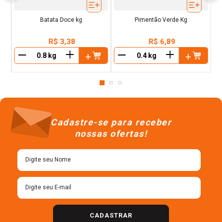
Batata Doce kg
Pimentão Verde Kg
R$
3
,
38
R$
6
,
89
＋
＋
－
－
Cadastre-se para receber
nossas ofertas!
CADASTRAR