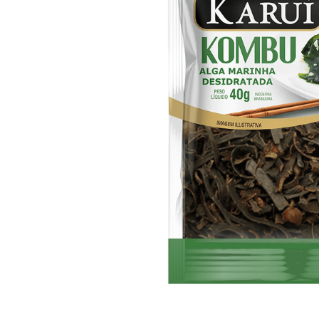
10
º
arroz