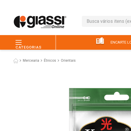
Busca vários itens (ex.: 
TERMOS MAIS BUSC
1
º
leite
ENCARTE LO
CATEGORIAS
2
º
café
Mercearia
Étnicos
Orientais
3
º
queijo
4
º
papel higiênico
5
º
chocolate
6
º
pão
7
º
macarrão
8
º
iogurte
9
º
ovo