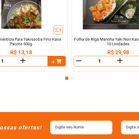
entícia Para Yakissoba Fino Karui
Folha de Alga Marinha Yaki Nori Kar
Pacote 500g
10 Unidades
R$
13
,
18
R$
29
,
98
＋
＋
－
ossas ofertas!