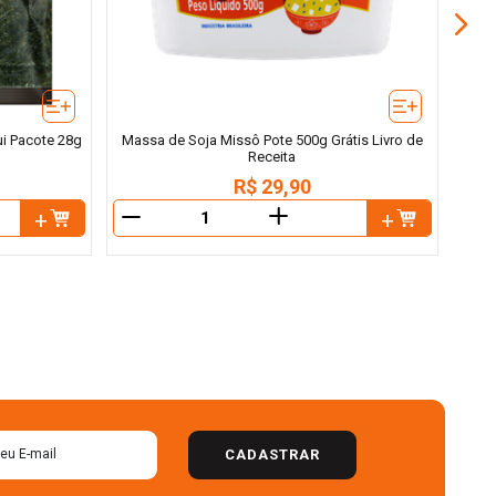
ui Pacote 28g
Massa de Soja Missô Pote 500g Grátis Livro de
Receita
R$
29
,
90
＋
－
－
CADASTRAR