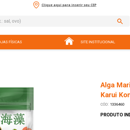
Clique aqui para inserir seu CEP
sal, ovo)
ADOS
JAS FÍSICAS
SITE INSTITUCIONAL
Alga Mar
Karui Ko
:
1336460
PRODUTO IN