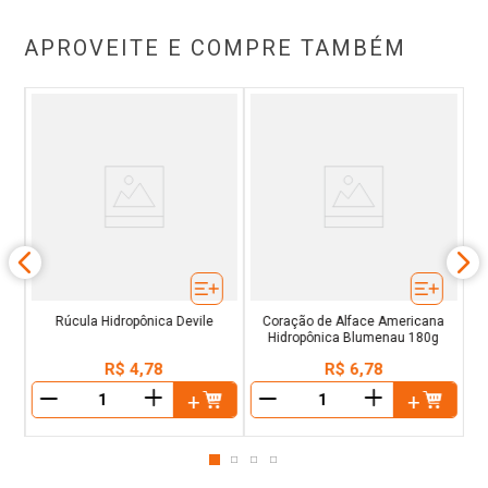
APROVEITE E COMPRE TAMBÉM
Rúcula Hidropônica Devile
Coração de Alface Americana
Hidropônica Blumenau 180g
R$
4
,
78
R$
6
,
78
＋
＋
－
－