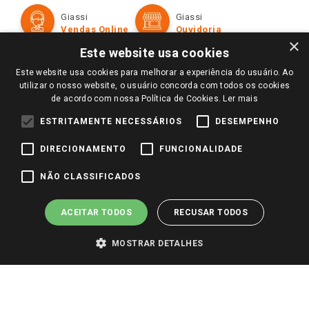
Formas de Pagamento
Giassi
Giassi
Televendas
Políticas de entrega
Vendas Online
Ouvidoria
Amigo Giassi
×
Trocas e Devoluções
Este website usa cookies
Notícias
Este website usa cookies para melhorar a experiência do usuário. Ao
Perguntas frequentes
Redes Sociais
utilizar o nosso website, o usuário concorda com todos os cookies
Trabalhe Conosco
de acordo com nossa Política de Cookies.
Ler mais
Identidade Visual
ESTRITAMENTE NECESSÁRIOS
DESEMPENHO
DIRECIONAMENTO
FUNCIONALIDADE
Pagamento e Segurança
NÃO CLASSIFICADOS
ACEITAR TODOS
RECUSAR TODOS
MOSTRAR DETALHES