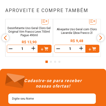
APROVEITE E COMPRE TAMBÉM
el
D
Desinfetante Uso Geral Cloro Gel
Alvejante Uso Geral com Cloro
Original Vim Frasco Leve 700ml
Lavanda Qboa Frasco 2l
Pague 490ml
R$
9
,
48
R$
13
,
90
＋
＋
－
－