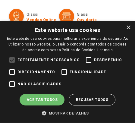
Política de Privacidade e Termos de Uso
Cartão Giassi
Formas de Pagamento
Giassi
Giassi
Televendas
Políticas de entrega
Vendas Online
Ouvidoria
Amigo Giassi
×
Trocas e Devoluções
Este website usa cookies
Notícias
Este website usa cookies para melhorar a experiência do usuário. Ao
Perguntas frequentes
Redes Sociais
utilizar o nosso website, o usuário concorda com todos os cookies
Trabalhe Conosco
de acordo com nossa Política de Cookies.
Ler mais
Identidade Visual
ESTRITAMENTE NECESSÁRIOS
DESEMPENHO
DIRECIONAMENTO
FUNCIONALIDADE
Pagamento e Segurança
NÃO CLASSIFICADOS
ACEITAR TODOS
RECUSAR TODOS
MOSTRAR DETALHES