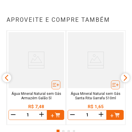
APROVEITE E COMPRE TAMBÉM
ás
Ág
Água Mineral Natural sem Gás
Água Mineral Natural sem Gás
Armazém Galão 5l
Santa Rita Garrafa 510ml
R$
7
,
48
R$
1
,
65
＋
＋
－
－