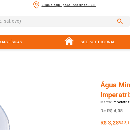
Clique aqui para inserir seu CEP
sal, ovo)
ADOS
JAS FÍSICAS
SITE INSTITUCIONAL
Água Min
Imperatri
Imperatriz
De
R$ 4,08
R$ 3,28
R$ 2,1