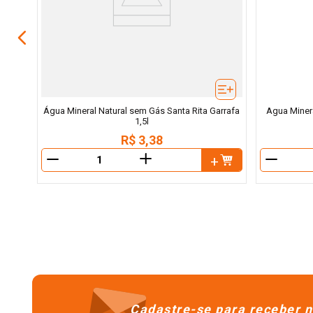
Água Mineral Natural sem Gás Santa Rita Garrafa
Agua Miner
1,5l
R$
3
,
38
＋
－
－
Cadastre-se para receber n