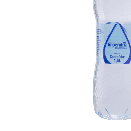
10
º
iogurte