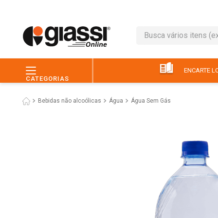
Busca vários itens (ex.: 
TERMOS MAIS BUSC
1
º
leite
ENCARTE LO
CATEGORIAS
2
º
café
Bebidas não alcoólicas
Água
Água Sem Gás
3
º
queijo
4
º
papel higiênico
5
º
chocolate
6
º
arroz
7
º
macarrão
8
º
ovo
9
º
pão