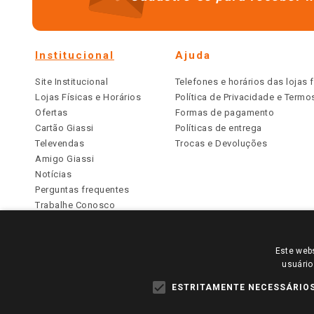
Institucional
Ajuda
Site Institucional
Telefones e horários das lojas f
Lojas Físicas e Horários
Política de Privacidade e Term
Ofertas
Formas de pagamento
Cartão Giassi
Políticas de entrega
Televendas
Trocas e Devoluções
Amigo Giassi
Notícias
Perguntas frequentes
Trabalhe Conosco
Identidade Visual
Este webs
PARA VER OS PREÇOS DA SUA REGIÃO, FAÇA 
usuário
TODOS OS PREÇOS E CONDIÇÕES COMERCIAIS DESTE SI
APLICAM ÀS LOJAS FÍSICAS. OS PREÇOS PARA AS VE
ESTRITAMENTE NECESSÁRIO