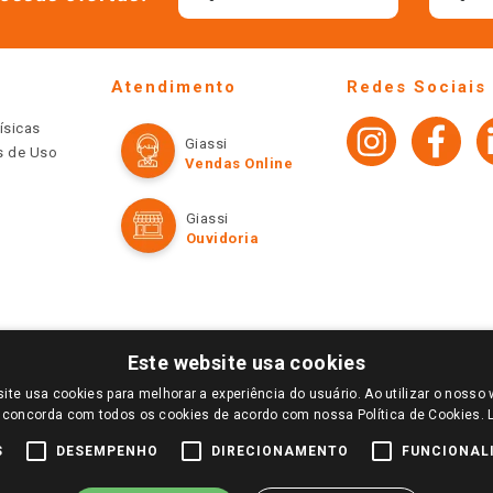
Atendimento
Redes Sociais
ísicas
Giassi
os de Uso
Vendas Online
Giassi
Ouvidoria
Este website usa cookies
ite usa cookies para melhorar a experiência do usuário. Ao utilizar o nosso 
LOGIN E SELECIONE A LOJA DE SUA PREFERÊNCIA. SOMENTE APÓS O LOGIN, OS PREÇOS
 concorda com todos os cookies de acordo com nossa Política de Cookies.
TE SÃO VÁLIDOS APENAS PARA COMPRAS REALIZADAS NO GIASSI.COM.BR E NA LOJA SE
NDAS ONLINE DIVULGADOS NO SITE PREVALECEM ANTE OS DEMAIS EVENTUALMENTE AN
S
DESEMPENHO
DIRECIONAMENTO
FUNCIONAL
DE BUSCAS.
2022 COPYRIGHT - GIASSI SUPERMERCADOS. TODOS OS DIREITOS RESERVADOS.