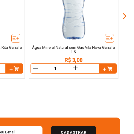
 Rita Garrafa
Água Mineral Natural sem Gás Vila Nova Garrafa
1,5l
R$
3
,
08
＋
－
－
CADASTRAR