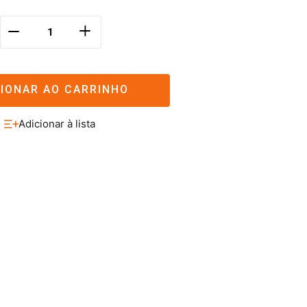
＋
－
CIONAR AO CARRINHO