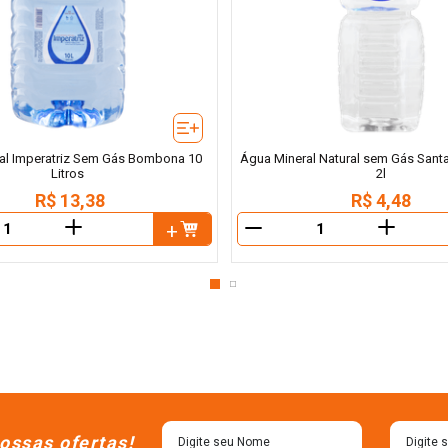
al Imperatriz Sem Gás Bombona 10
Água Mineral Natural sem Gás Santa
Litros
2l
R$
13
,
38
R$
4
,
48
＋
＋
－
ossas ofertas!