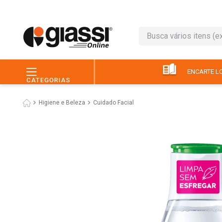
Busca vários itens (ex.: 
TERMOS MAIS BUSC
1
º
leite
ENCARTE LO
CATEGORIAS
2
º
café
Higiene e Beleza
Cuidado Facial
3
º
queijo
4
º
papel higiênico
5
º
chocolate
6
º
pão
7
º
macarrão
8
º
iogurte
9
º
ovo