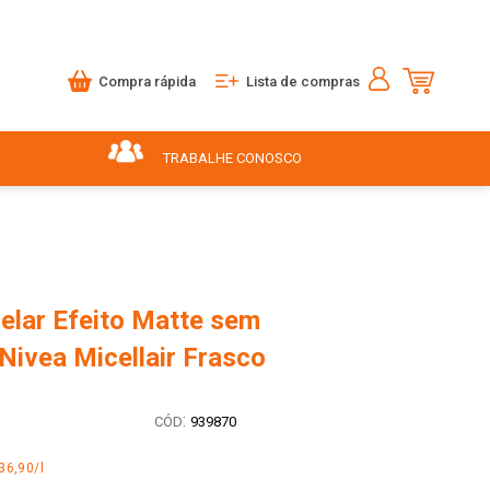
Compra rápida
Lista de compras
TRABALHE CONOSCO
elar Efeito Matte sem
Nivea Micellair Frasco
:
939870
36,90/l