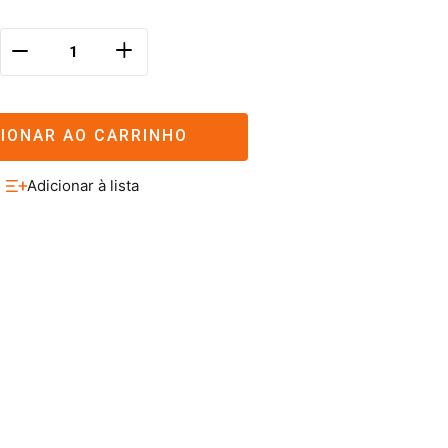
＋
－
CIONAR AO CARRINHO