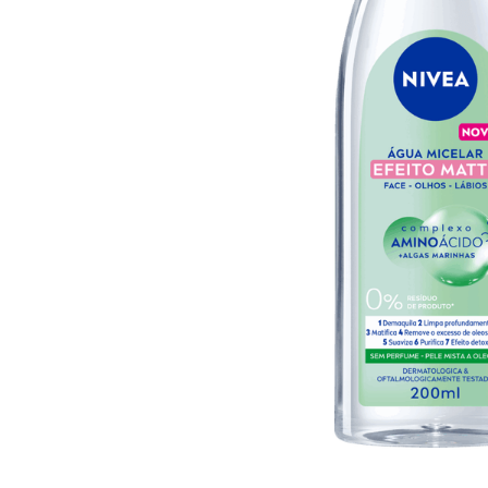
10
º
arroz