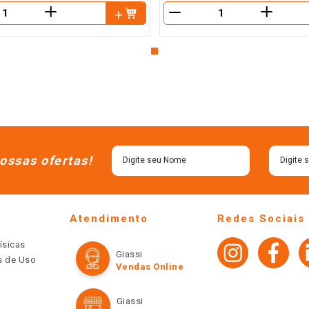
＋
＋
－
ossas ofertas!
Atendimento
Redes Sociais
ísicas
Giassi
os de Uso
Vendas Online
Giassi