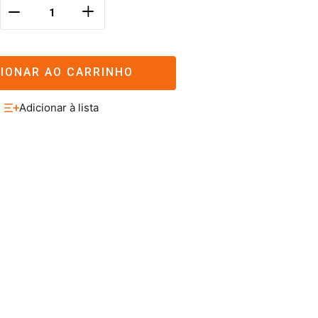
＋
－
CIONAR AO CARRINHO