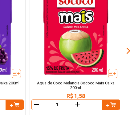
Ág
aixa 200ml
Água de Coco Melancia Sococo Mais Caixa
200ml
R$
1
,
58
＋
－
－