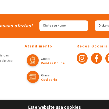
ossas ofertas!
Atendimento
Redes Sociais
ísicas
Giassi
os de Uso
Vendas Online
Giassi
Ouvidoria
Este website usa cookies