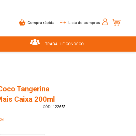
Compra rápida
Lista de compras
TRABALHE CONOSCO
Coco Tangerina
ais Caixa 200ml
:
122653
0/l