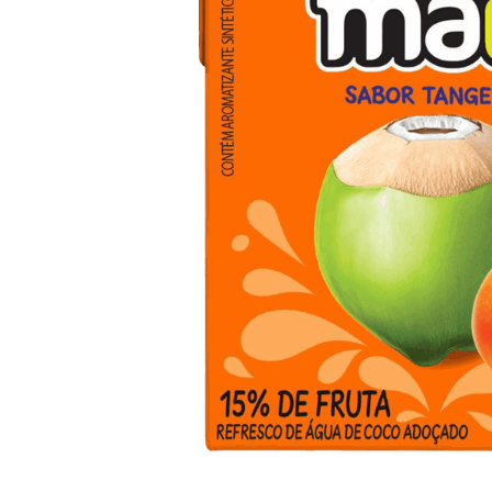
10
º
arroz