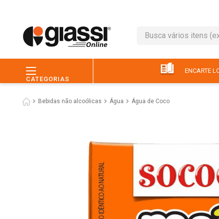
Busca vários itens (ex.: 
TERMOS MAIS BUSC
1
º
leite
ENCARTE LO
CATEGORIAS
2
º
café
Bebidas não alcoólicas
Água
Água de Coco
3
º
queijo
4
º
papel higiênico
5
º
chocolate
6
º
pão
7
º
macarrão
8
º
iogurte
9
º
ovo