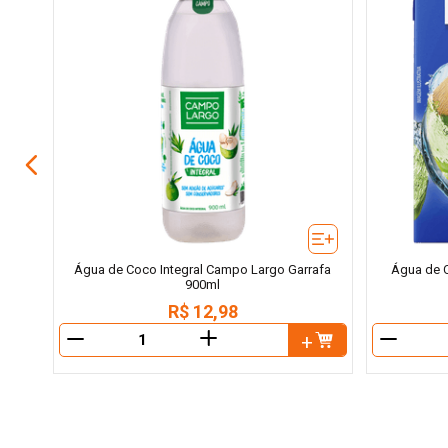
l
Água de Coco Integral Campo Largo Garrafa
Água de C
900ml
R$
12
,
98
＋
－
－