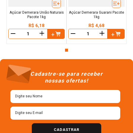
Açúcar Demerara União Naturais
Açúcar Demerara Guarani Pacote
Pacote 1kg
1kg
R$
6
,
18
R$
4
,
68
＋
＋
－
－
Cadastre-se para receber
nossas ofertas!
CADASTRAR