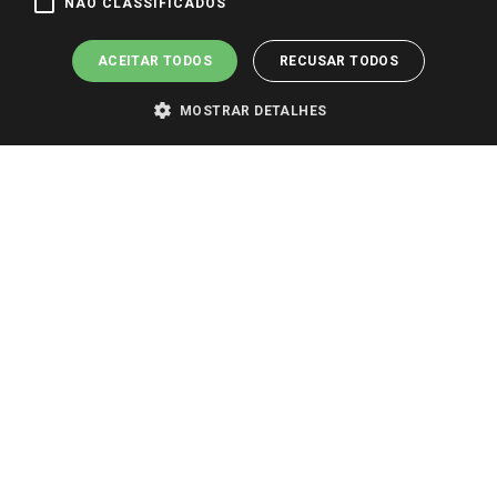
NÃO CLASSIFICADOS
ACEITAR TODOS
RECUSAR TODOS
MOSTRAR DETALHES
PARA VER OS PREÇOS DA SUA REGIÃO, FAÇA LOGIN E SELECIONE A LOJA DE
SUA PREFERÊNCIA. SOMENTE APÓS O LOGIN, OS PREÇOS DA SUA REGIÃO OU
LOJA SERÃO CARREGADOS.
TODOS OS PREÇOS E CONDIÇÕES COMERCIAIS DESTE SITE SÃO VÁLIDOS APENAS
PARA COMPRAS REALIZADAS NO GIASSI.COM.BR E NA LOJA SELECIONADA
APÓS O LOGIN, E NÃO NECESSARIAMENTE SE APLICAM ÀS LOJAS FÍSICAS. OS
PREÇOS PARA AS VENDAS ONLINE DIVULGADOS NO SITE PREVALECEM ANTE
OS DEMAIS EVENTUALMENTE ANUNCIADOS EM OUTROS MEIOS DE
COMUNICAÇÃO E SITES DE BUSCAS.
2022 COPYRIGHT - GIASSI SUPERMERCADOS. TODOS OS DIREITOS RESERVADOS.