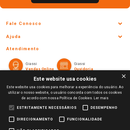
Fale Conosco
Site Institucional
Ajuda
Lojas Físicas e Horários
Telefones e horários das lojas físicas
Ofertas
Atendimento
Política de Privacidade e Termos de Uso
Cartão Giassi
Formas de Pagamento
Giassi
Giassi
Televendas
Políticas de entrega
Vendas Online
Ouvidoria
Amigo Giassi
×
Trocas e Devoluções
Este website usa cookies
Notícias
Este website usa cookies para melhorar a experiência do usuário. Ao
Perguntas frequentes
Redes Sociais
utilizar o nosso website, o usuário concorda com todos os cookies
Trabalhe Conosco
de acordo com nossa Política de Cookies.
Ler mais
Identidade Visual
ESTRITAMENTE NECESSÁRIOS
DESEMPENHO
DIRECIONAMENTO
FUNCIONALIDADE
Pagamento e Segurança