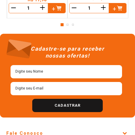
＋
＋
－
－
Cadastre-se para receber
nossas ofertas!
CADASTRAR
Fale Conosco