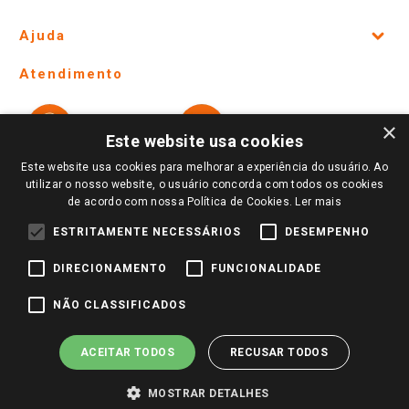
Site Institucional
Ajuda
Lojas Físicas e Horários
Telefones e horários das lojas físicas
Ofertas
Atendimento
Política de Privacidade e Termos de Uso
Cartão Giassi
Formas de Pagamento
Giassi
Giassi
Televendas
×
Políticas de entrega
Vendas Online
Ouvidoria
Este website usa cookies
Amigo Giassi
Trocas e Devoluções
Este website usa cookies para melhorar a experiência do usuário. Ao
Notícias
utilizar o nosso website, o usuário concorda com todos os cookies
Perguntas frequentes
de acordo com nossa Política de Cookies.
Ler mais
Redes Sociais
Trabalhe Conosco
ESTRITAMENTE NECESSÁRIOS
DESEMPENHO
Identidade Visual
DIRECIONAMENTO
FUNCIONALIDADE
NÃO CLASSIFICADOS
Pagamento e Segurança
ACEITAR TODOS
RECUSAR TODOS
MOSTRAR DETALHES