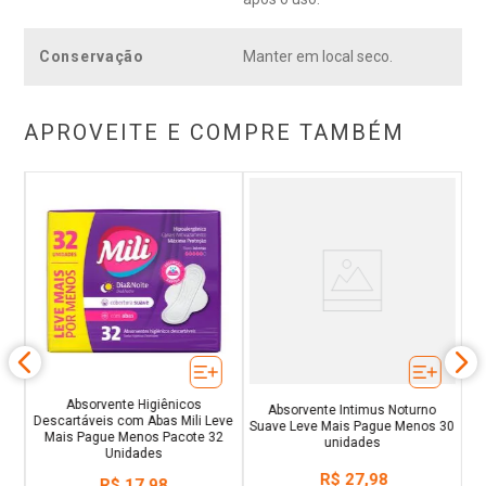
Conservação
Manter em local seco.
APROVEITE E COMPRE TAMBÉM
per
C
Absorvente Higiênicos
Absorvente Intimus Noturno
Descartáveis com Abas Mili Leve
Suave Leve Mais Pague Menos 30
Mais Pague Menos Pacote 32
unidades
Unidades
R$
27
,
98
R$
17
,
98