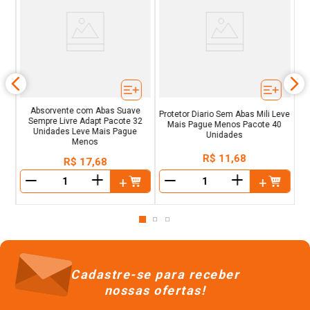
o
Absorvente com Abas Suave
Protetor Diario Sem Abas Mili Leve
Sempre Livre Adapt Pacote 32
Mais Pague Menos Pacote 40
Unidades Leve Mais Pague
Unidades
Menos
R$
11
,
68
R$
17
,
68
＋
＋
－
－
Cadastre-se para receber
nossas ofertas!