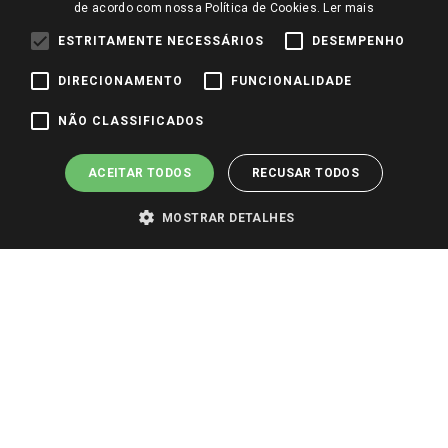
Perguntas frequentes
de acordo com nossa Política de Cookies.
Ler mais
Redes Sociais
Trabalhe Conosco
ESTRITAMENTE NECESSÁRIOS
DESEMPENHO
Identidade Visual
DIRECIONAMENTO
FUNCIONALIDADE
NÃO CLASSIFICADOS
Pagamento e Segurança
ACEITAR TODOS
RECUSAR TODOS
MOSTRAR DETALHES
PARA VER OS PREÇOS DA SUA REGIÃO, FAÇA LOGIN E SELECIONE A LOJA DE
SUA PREFERÊNCIA. SOMENTE APÓS O LOGIN, OS PREÇOS DA SUA REGIÃO OU
LOJA SERÃO CARREGADOS.