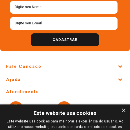
CADASTRAR
Fale Conosco
Site Institucional
Ajuda
Lojas Físicas e Horários
Telefones e horários das lojas físicas
Ofertas
Atendimento
Política de Privacidade e Termos de Uso
Cartão Giassi
Formas de Pagamento
Giassi
Giassi
Televendas
×
Políticas de entrega
Vendas Online
Ouvidoria
Este website usa cookies
Amigo Giassi
Trocas e Devoluções
Este website usa cookies para melhorar a experiência do usuário. Ao
Notícias
utilizar o nosso website, o usuário concorda com todos os cookies