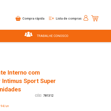
Compra rápida
Lista de compras
TRABALHE CONOSCO
te Interno com
 Intimus Sport Super
Unidades
:
781312
,94/un