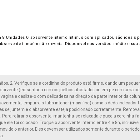
8 Unidades O absorvente interno Intimus com aplicador, são ideais par
 absorvente também não deveria. Disponível nas versões: médio e supe
mãos. 2. Verifique se a cordinha do produto está firme, dando um peque
bsorvente (ex: sentada com os joelhos afastados ou em pé com uma per
 vagina e deslize-o com delicadeza na direção da parte interior da co
Suavemente, empurre o tubo interior (mais fino) como o dedo indicador 
s se juntem e o absorvente esteja posicionado corretamente. Remova o 
6. Para retirar o absorvente, mantenha-se relaxada e puxe a cordinh
e ele foi colocado. Troque o absorvente interno entre 4 e 8h, inclusive d
emovido o anterior. Eles devem ser utilizados somente durante o períod
a.