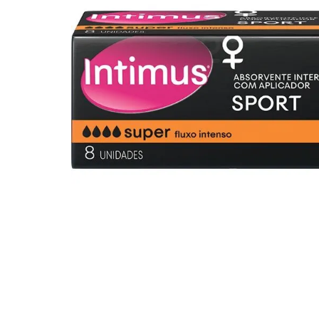
10
º
iogurte