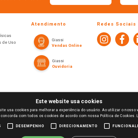
Atendimento
Redes Sociais
ísicas
Giassi
os de Uso
Vendas Online
Giassi
Ouvidoria
Este website usa cookies
ite usa cookies para melhorar a experiência do usuário. Ao utilizar o nosso 
LOGIN E SELECIONE A LOJA DE SUA PREFERÊNCIA. SOMENTE APÓS O LOGIN, OS PREÇOS
 concorda com todos os cookies de acordo com nossa Política de Cookies.
TE SÃO VÁLIDOS APENAS PARA COMPRAS REALIZADAS NO GIASSI.COM.BR E NA LOJA SE
NDAS ONLINE DIVULGADOS NO SITE PREVALECEM ANTE OS DEMAIS EVENTUALMENTE AN
S
DESEMPENHO
DIRECIONAMENTO
FUNCIONAL
DE BUSCAS.
2022 COPYRIGHT - GIASSI SUPERMERCADOS. TODOS OS DIREITOS RESERVADOS.