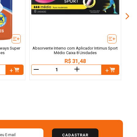
lways Super
Absorvente Interno com Aplicador Intimus Sport
des
Médio Caixa 8 Unidades
R$
31
,
48
＋
－
－
CADASTRAR