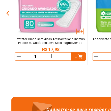
Protetor Diário sem Abas Antibacteriano Intimus
Absorvente 
Pacote 80 Unidades Leve Mais Pague Menos
R$
17
,
98
＋
－
－
Cadastre-se para receber n