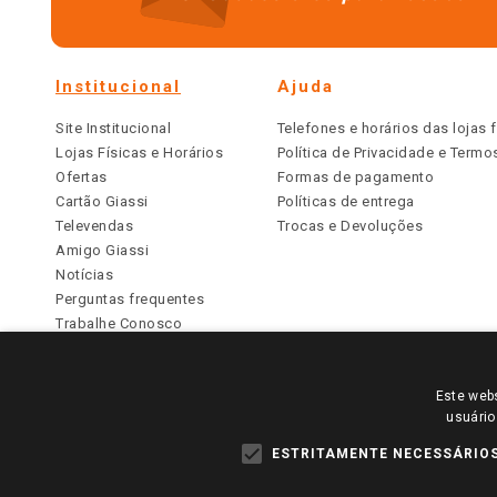
Institucional
Ajuda
Site Institucional
Telefones e horários das lojas f
Lojas Físicas e Horários
Política de Privacidade e Term
Ofertas
Formas de pagamento
Cartão Giassi
Políticas de entrega
Televendas
Trocas e Devoluções
Amigo Giassi
Notícias
Perguntas frequentes
Trabalhe Conosco
Identidade Visual
Este webs
PARA VER OS PREÇOS DA SUA REGIÃO, FAÇA 
usuário
TODOS OS PREÇOS E CONDIÇÕES COMERCIAIS DESTE SI
APLICAM ÀS LOJAS FÍSICAS. OS PREÇOS PARA AS VE
ESTRITAMENTE NECESSÁRIO