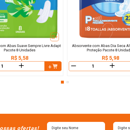
com Abas Suave Sempre Livre Adapt
Absorvente com Abas Dia Seca A
Pacote 8 Unidades
Proteção Pacote 8 Unida
R$
5
,
58
R$
5
,
98
＋
＋
－
ossas ofertas!