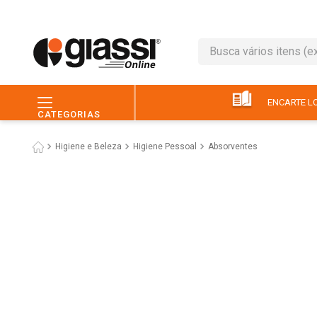
Busca vários itens (ex.: 
TERMOS MAIS BUSC
1
º
leite
ENCARTE LO
CATEGORIAS
2
º
café
Higiene e Beleza
Higiene Pessoal
Absorventes
3
º
queijo
4
º
papel higiênico
5
º
chocolate
6
º
arroz
7
º
macarrão
8
º
ovo
9
º
pão