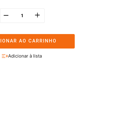
＋
－
CIONAR AO CARRINHO