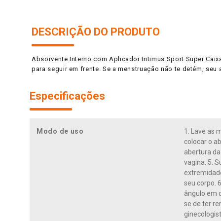
DESCRIÇÃO DO PRODUTO
Absorvente Interno com Aplicador Intimus Sport Super Caixa 
para seguir em frente. Se a menstruação não te detém, seu
Especificações
Modo de uso
1. Lave as 
colocar o a
abertura da
vagina. 5. 
extremidade
seu corpo. 
ângulo em qu
se de ter r
ginecologist