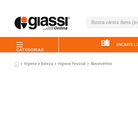
Busca vários itens (ex.: 
TERMOS MAIS BUSC
1
º
leite
ENCARTE LO
CATEGORIAS
2
º
café
Higiene e Beleza
Higiene Pessoal
Absorventes
3
º
queijo
4
º
papel higiênico
5
º
chocolate
6
º
pão
7
º
macarrão
8
º
iogurte
9
º
ovo