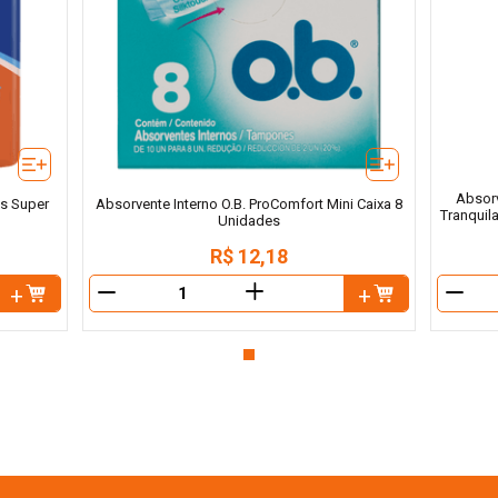
Absor
s Super
Absorvente Interno O.B. ProComfort Mini Caixa 8
Tranquil
Unidades
R$
12
,
18
＋
－
－