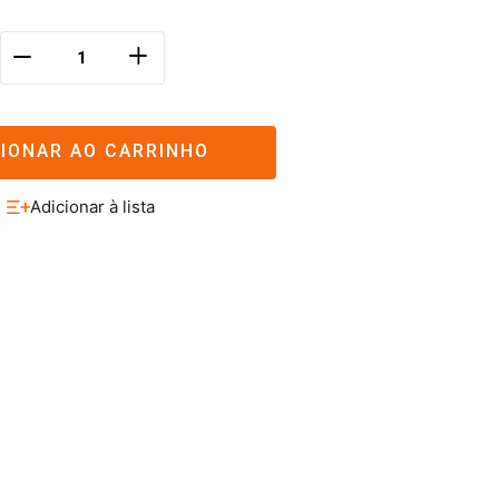
＋
－
CIONAR AO CARRINHO