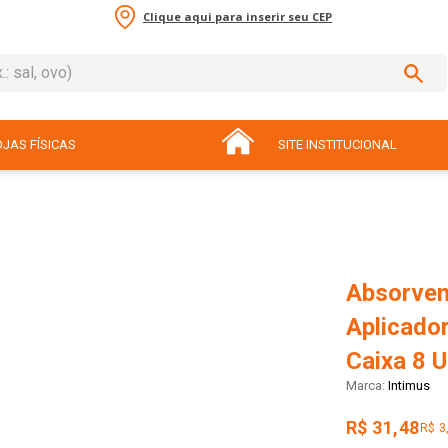
Clique aqui para inserir seu CEP
sal, ovo)
ADOS
JAS FÍSICAS
SITE INSTITUCIONAL
Absorven
Aplicado
Caixa 8 
Intimus
R$ 31,48
R$ 3