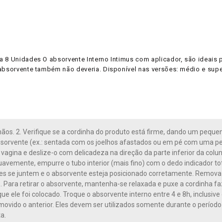
 8 Unidades O absorvente Interno Intimus com aplicador, são ideais pa
 absorvente também não deveria. Disponível nas versões: médio e supe
mãos. 2. Verifique se a cordinha do produto está firme, dando um peque
bsorvente (ex.: sentada com os joelhos afastados ou em pé com uma per
 vagina e deslize-o com delicadeza na direção da parte inferior da co
Suavemente, empurre o tubo interior (mais fino) com o dedo indicador t
s se juntem e o absorvente esteja posicionado corretamente. Remova o 
6. Para retirar o absorvente, mantenha-se relaxada e puxe a cordinh
e ele foi colocado. Troque o absorvente interno entre 4 e 8h, inclusive d
emovido o anterior. Eles devem ser utilizados somente durante o períod
a.