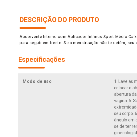
DESCRIÇÃO DO PRODUTO
Absorvente Interno com Aplicador Intimus Sport Médio Caixa
para seguir em frente. Se a menstruação não te detém, seu
Especificações
Modo de uso
1. Lave as 
colocar o a
abertura da
vagina. 5. 
extremidade
seu corpo. 
ângulo em qu
se de ter r
ginecologist