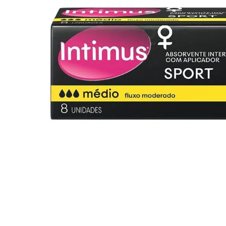
10
º
arroz