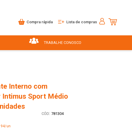
Compra rápida
Lista de compras
TRABALHE CONOSCO
te Interno com
r Intimus Sport Médio
Unidades
:
781304
,94/un