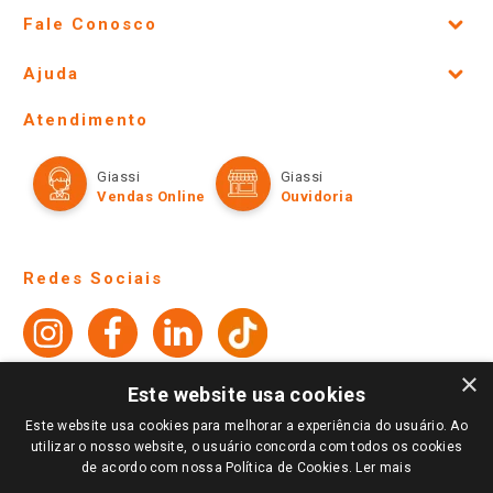
CADASTRAR
Fale Conosco
Site Institucional
Ajuda
Lojas Físicas e Horários
Telefones e horários das lojas físicas
Ofertas
Atendimento
Política de Privacidade e Termos de Uso
Cartão Giassi
Formas de Pagamento
Giassi
Giassi
Televendas
Políticas de entrega
Vendas Online
Ouvidoria
×
Amigo Giassi
Este website usa cookies
Trocas e Devoluções
Notícias
Este website usa cookies para melhorar a experiência do usuário. Ao
Perguntas frequentes
utilizar o nosso website, o usuário concorda com todos os cookies
Redes Sociais
de acordo com nossa Política de Cookies.
Ler mais
Trabalhe Conosco