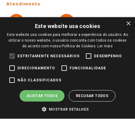
Ofertas
Atendimento
Política de Privacidade e Termos de Uso
Cartão Giassi
Formas de Pagamento
Giassi
Giassi
Televendas
×
Políticas de entrega
Vendas Online
Ouvidoria
Este website usa cookies
Amigo Giassi
Trocas e Devoluções
Este website usa cookies para melhorar a experiência do usuário. Ao
Notícias
utilizar o nosso website, o usuário concorda com todos os cookies
Perguntas frequentes
de acordo com nossa Política de Cookies.
Ler mais
Redes Sociais
Trabalhe Conosco
ESTRITAMENTE NECESSÁRIOS
DESEMPENHO
Identidade Visual
DIRECIONAMENTO
FUNCIONALIDADE
NÃO CLASSIFICADOS
Pagamento e Segurança
ACEITAR TODOS
RECUSAR TODOS
MOSTRAR DETALHES