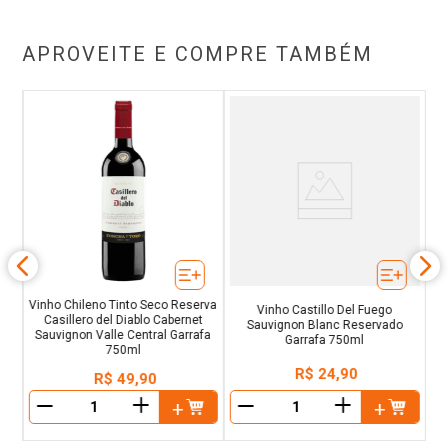
APROVEITE E COMPRE TAMBÉM
V
R
co
ral
Vinho Chileno Tinto Seco Reserva
Vinho Castillo Del Fuego
Casillero del Diablo Cabernet
R
Sauvignon Blanc Reservado
Sauvignon Valle Central Garrafa
Garrafa 750ml
750ml
R$
24
,
90
R$
49
,
90
＋
＋
－
－