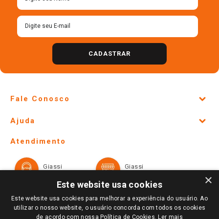
CADASTRAR
Fale Conosco
Site Institucional
Ajuda
Lojas Físicas e Horários
Telefones e horários das lojas físicas
Ofertas
Atendimento
Política de Privacidade e Termos de Uso
Cartão Giassi
Formas de Pagamento
Giassi
Giassi
Televendas
Políticas de entrega
Vendas Online
Ouvidoria
×
Amigo Giassi
Este website usa cookies
Trocas e Devoluções
Notícias
Este website usa cookies para melhorar a experiência do usuário. Ao
Perguntas frequentes
utilizar o nosso website, o usuário concorda com todos os cookies
Redes Sociais
de acordo com nossa Política de Cookies.
Ler mais