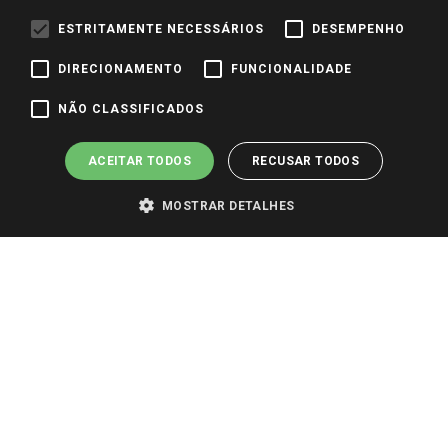
Trabalhe Conosco
ESTRITAMENTE NECESSÁRIOS
DESEMPENHO
Identidade Visual
DIRECIONAMENTO
FUNCIONALIDADE
Pagamento e Segurança
NÃO CLASSIFICADOS
ACEITAR TODOS
RECUSAR TODOS
MOSTRAR DETALHES
PARA VER OS PREÇOS DA SUA REGIÃO, FAÇA LOGIN E SELECIONE A LOJA DE
SUA PREFERÊNCIA. SOMENTE APÓS O LOGIN, OS PREÇOS DA SUA REGIÃO OU
LOJA SERÃO CARREGADOS.
TODOS OS PREÇOS E CONDIÇÕES COMERCIAIS DESTE SITE SÃO VÁLIDOS APENAS