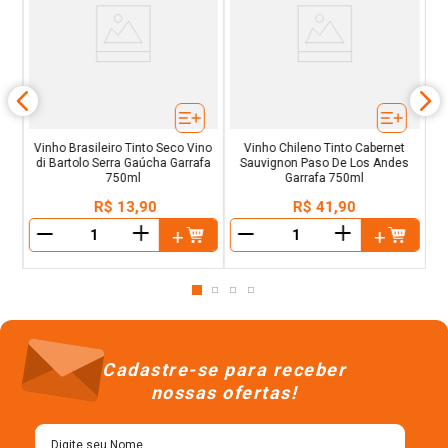
o
ge
Qu
Vinho Brasileiro Tinto Seco Vino
Vinho Chileno Tinto Cabernet
di Bartolo Serra Gaúcha Garrafa
Sauvignon Paso De Los Andes
750ml
Garrafa 750ml
R$
13
,
90
R$
41
,
90
＋
＋
－
－
Cadastre-se para receber
nossas ofertas!