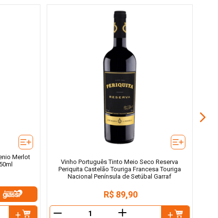
Vin
enio Merlot
Vinho Português Tinto Meio Seco Reserva
750ml
Periquita Castelão Touriga Francesa Touriga
Nacional Península de Setúbal Garraf
R$
89
,
90
＋
－
－