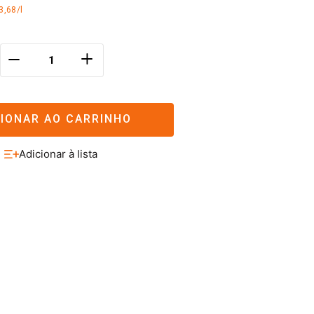
3,68/l
＋
－
CIONAR AO CARRINHO