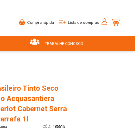
Compra rápida
Lista de compras
TRABALHE CONOSCO
sileiro Tinto Seco
o Acquasantiera
erlot Cabernet Serra
arrafa 1l
:
iera
486515