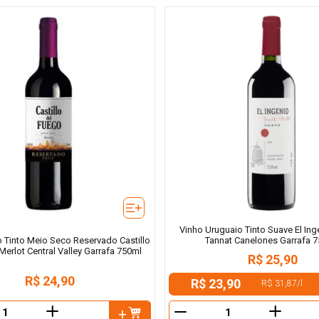
Vinho Uruguaio Tinto Suave El Ing
Tannat Canelones Garrafa 
o Tinto Meio Seco Reservado Castillo
Merlot Central Valley Garrafa 750ml
R$
25
,
90
R$
24
,
90
R$ 23,90
R$ 31,87
/
l
＋
＋
－