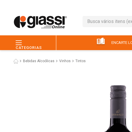
Busca vários itens (ex.: 
TERMOS MAIS BUSC
1
º
leite
ENCARTE LO
CATEGORIAS
2
º
café
Bebidas Alcoólicas
Vinhos
Tintos
3
º
queijo
4
º
papel higiênico
5
º
chocolate
6
º
arroz
7
º
macarrão
8
º
ovo
9
º
pão