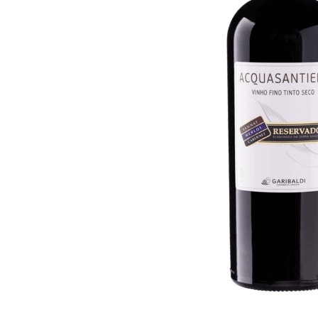
10
º
iogurte