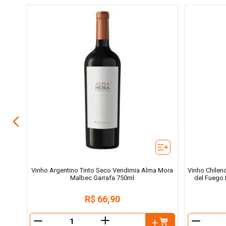
bernet
l
Vinho Argentino Tinto Seco Vendimia Alma Mora
Vinho Chilen
Malbec Garrafa 750ml
del Fuego 
R$
66
,
90
＋
－
－