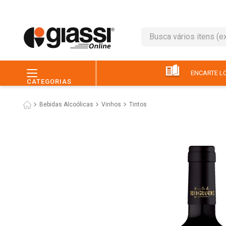
Busca vários itens (ex.: 
TERMOS MAIS BUSC
1
º
leite
ENCARTE LO
CATEGORIAS
2
º
café
Bebidas Alcoólicas
Vinhos
Tintos
3
º
queijo
4
º
papel higiênico
5
º
chocolate
6
º
arroz
7
º
macarrão
8
º
ovo
9
º
pão