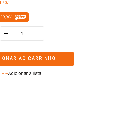
1,90/l
 19,90
/
l
＋
－
CIONAR AO CARRINHO