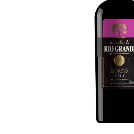
10
º
iogurte