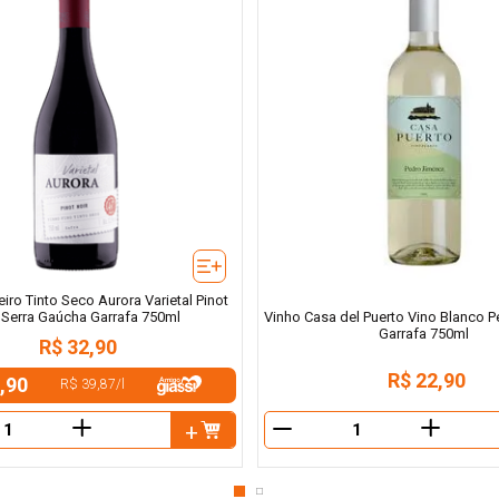
eiro Tinto Seco Aurora Varietal Pinot
 Serra Gaúcha Garrafa 750ml
Vinho Casa del Puerto Vino Blanco 
Garrafa 750ml
R$
32
,
90
R$
22
,
90
,90
R$ 39,87
/
l
＋
＋
－