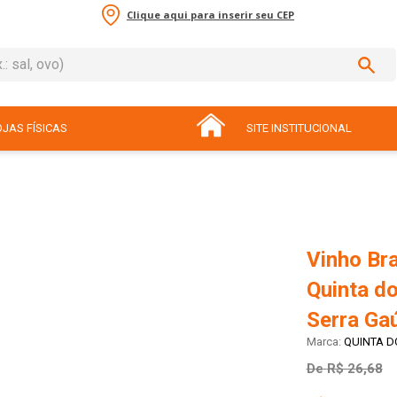
Clique aqui para inserir seu CEP
sal, ovo)
ADOS
JAS FÍSICAS
SITE INSTITUCIONAL
Vinho Bra
Quinta d
Serra Gaú
QUINTA D
De
R$ 26,68