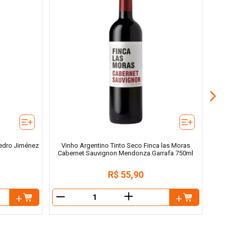
Vinho
Pedro Jiménez
Vinho Argentino Tinto Seco Finca las Moras
Cabernet Sauvignon Mendonza Garrafa 750ml
R$
55
,
90
＋
－
－