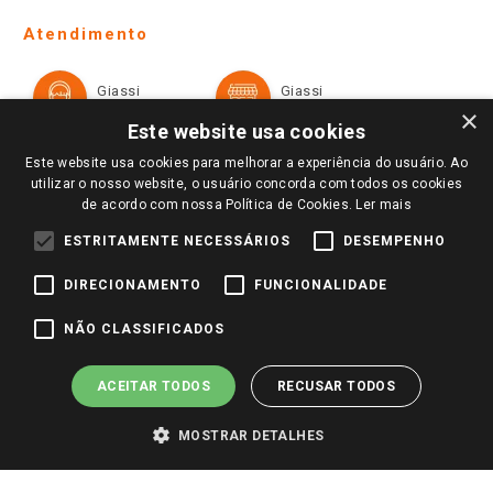
Telefones e horários das lojas físicas
Ofertas
Atendimento
Política de Privacidade e Termos de Uso
Cartão Giassi
Formas de Pagamento
Giassi
Giassi
Televendas
Políticas de entrega
Vendas Online
Ouvidoria
×
Amigo Giassi
Este website usa cookies
Trocas e Devoluções
Notícias
Este website usa cookies para melhorar a experiência do usuário. Ao
Perguntas frequentes
utilizar o nosso website, o usuário concorda com todos os cookies
Redes Sociais
de acordo com nossa Política de Cookies.
Ler mais
Trabalhe Conosco
ESTRITAMENTE NECESSÁRIOS
DESEMPENHO
Identidade Visual
DIRECIONAMENTO
FUNCIONALIDADE
Pagamento e Segurança
NÃO CLASSIFICADOS
ACEITAR TODOS
RECUSAR TODOS
MOSTRAR DETALHES