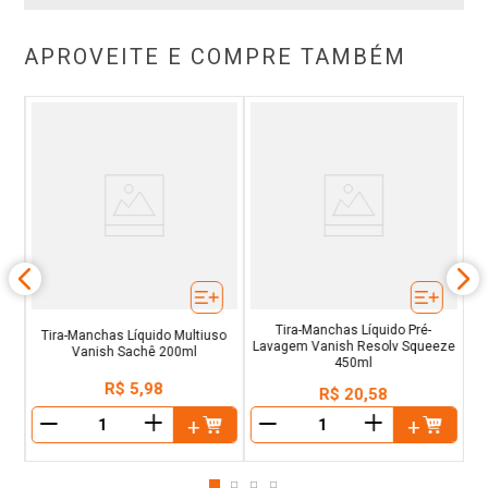
APROVEITE E COMPRE TAMBÉM
ish
B
Ac
Tira-Manchas Líquido Pré-
Tira-Manchas Líquido Multiuso
Lavagem Vanish Resolv Squeeze
Vanish Sachê 200ml
450ml
R$
5
,
98
R$
20
,
58
＋
＋
－
－