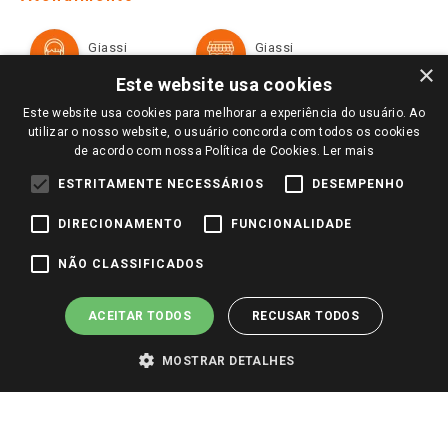
Política de Privacidade e Termos de Uso
Cartão Giassi
Formas de Pagamento
Giassi
Giassi
Televendas
Políticas de entrega
Vendas Online
Ouvidoria
×
Amigo Giassi
Este website usa cookies
Trocas e Devoluções
Notícias
Este website usa cookies para melhorar a experiência do usuário. Ao
Perguntas frequentes
utilizar o nosso website, o usuário concorda com todos os cookies
Redes Sociais
de acordo com nossa Política de Cookies.
Ler mais
Trabalhe Conosco
ESTRITAMENTE NECESSÁRIOS
DESEMPENHO
Identidade Visual
DIRECIONAMENTO
FUNCIONALIDADE
Pagamento e Segurança
NÃO CLASSIFICADOS
ACEITAR TODOS
RECUSAR TODOS
MOSTRAR DETALHES