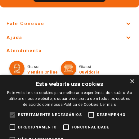
Fale Conosco
Site Institucional
Ajuda
Lojas Físicas e Horários
Telefones e horários das lojas físicas
Ofertas
Atendimento
Política de Privacidade e Termos de Uso
Cartão Giassi
Formas de Pagamento
Giassi
Giassi
Televendas
Políticas de entrega
Vendas Online
Ouvidoria
Amigo Giassi
×
Trocas e Devoluções
Este website usa cookies
Notícias
Perguntas frequentes
Este website usa cookies para melhorar a experiência do usuário. Ao
Redes Sociais
utilizar o nosso website, o usuário concorda com todos os cookies
Trabalhe Conosco
de acordo com nossa Política de Cookies.
Ler mais
Identidade Visual
ESTRITAMENTE NECESSÁRIOS
DESEMPENHO
DIRECIONAMENTO
FUNCIONALIDADE
Pagamento e Segurança