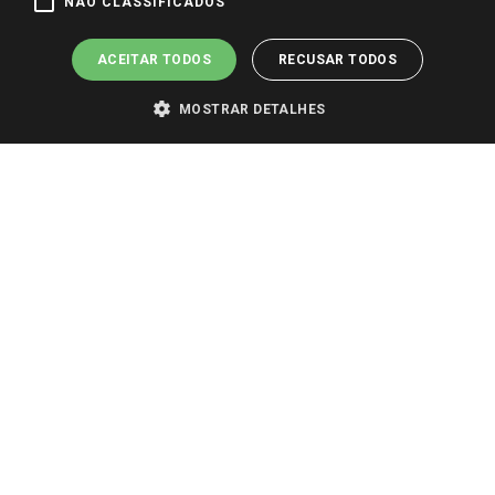
NÃO CLASSIFICADOS
ACEITAR TODOS
RECUSAR TODOS
MOSTRAR DETALHES
PARA VER OS PREÇOS DA SUA REGIÃO, FAÇA LOGIN E SELECIONE A LOJA DE
SUA PREFERÊNCIA. SOMENTE APÓS O LOGIN, OS PREÇOS DA SUA REGIÃO OU
LOJA SERÃO CARREGADOS.
TODOS OS PREÇOS E CONDIÇÕES COMERCIAIS DESTE SITE SÃO VÁLIDOS APENAS
PARA COMPRAS REALIZADAS NO GIASSI.COM.BR E NA LOJA SELECIONADA
APÓS O LOGIN, E NÃO NECESSARIAMENTE SE APLICAM ÀS LOJAS FÍSICAS. OS
PREÇOS PARA AS VENDAS ONLINE DIVULGADOS NO SITE PREVALECEM ANTE
OS DEMAIS EVENTUALMENTE ANUNCIADOS EM OUTROS MEIOS DE
COMUNICAÇÃO E SITES DE BUSCAS.
2022 COPYRIGHT - GIASSI SUPERMERCADOS. TODOS OS DIREITOS RESERVADOS.