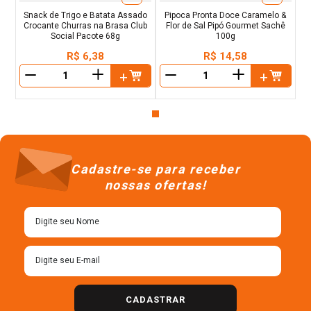
Snack de Trigo e Batata Assado
Pipoca Pronta Doce Caramelo &
Crocante Churras na Brasa Club
Flor de Sal Pipó Gourmet Sachê
Social Pacote 68g
100g
R$
6
,
38
R$
14
,
58
＋
＋
－
－
Cadastre-se para receber
nossas ofertas!
CADASTRAR