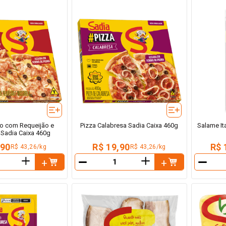
o com Requeijão e
Pizza Calabresa Sadia Caixa 460g
Salame It
 Sadia Caixa 460g
,90
R$ 19,90
R$ 
R$ 43,26/kg
R$ 43,26/kg
＋
＋
－
－