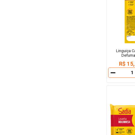
Linguiça C
Defuma
R$ 15
－