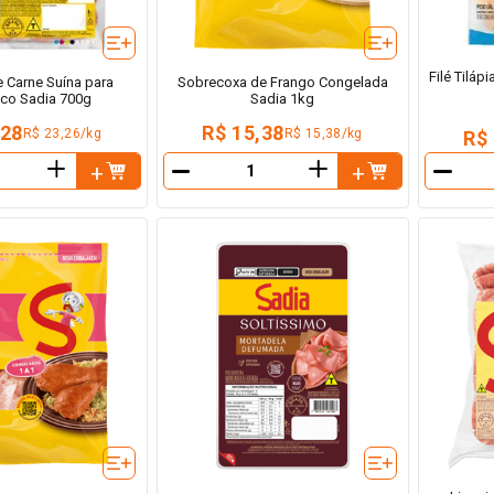
Filé Tilá
e Carne Suína para
Sobrecoxa de Frango Congelada
sco Sadia 700g
Sadia 1kg
,28
R$ 15,38
R$ 23,26/kg
R$ 15,38/kg
R$
＋
＋
－
－