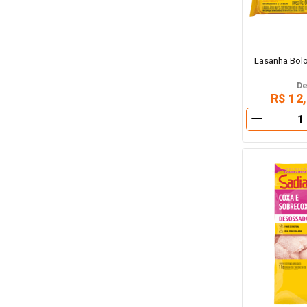
Lasanha Bol
D
R$ 12
－