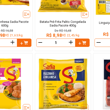
onhesa Sadia Pacote
Batata Pré-Frita Palito Congelada
Linguiç
600g
Sadia Pacote 400g
e
R$ 16,58
De
R$ 10,48
R$
,98
R$ 8,98
R$ 21,63/kg
R$ 22,45/kg
＋
＋
－
－