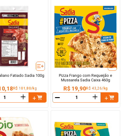
aliano Fatiado Sadia 100g
Pizza Frango com Requeijão e
Mussarela Sadia Caixa 460g
10,18
R$ 19,90
R$ 101,80/kg
R$ 43,26/kg
＋
＋
－