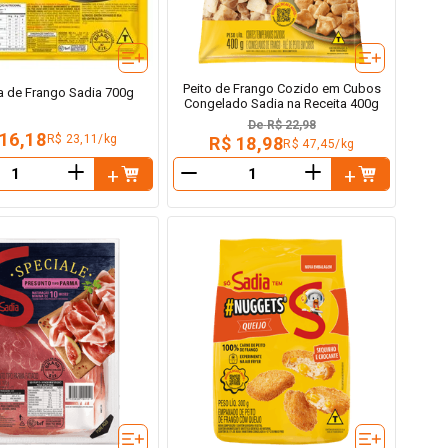
Peito de Frango Cozido em Cubos
a de Frango Sadia 700g
Congelado Sadia na Receita 400g
De
R$ 22,98
 16,18
R$ 23,11/kg
R$ 18,98
R$ 47,45/kg
＋
＋
－