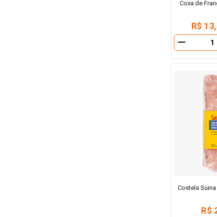
Coxa de Fra
Brócolis
Ervilhas
R$ 13
Frango
Salgadinhos
－
Toscana
Costela Suin
R$ 