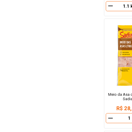
－
Meio da Asa 
Sadi
R$ 28
－