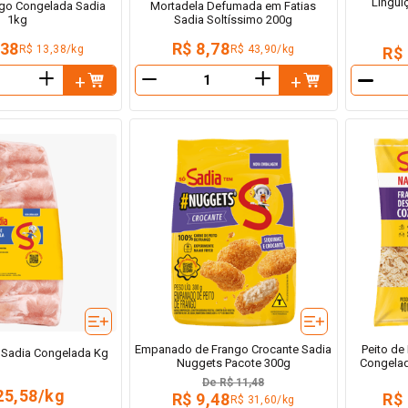
Lingui
ngo Congelada Sadia
Mortadela Defumada em Fatias
1kg
Sadia Soltíssimo 200g
,38
R$ 8,78
R$ 13,38/kg
R$ 43,90/kg
R$
＋
＋
－
－
Empanado de Frango Crocante Sadia
Peito de
a Sadia Congelada Kg
Nuggets Pacote 300g
Congelad
De
R$ 11,48
25,58/kg
R$ 9,48
R$
R$ 31,60/kg