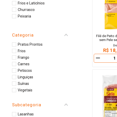
Frios e Laticínios
Churrasco
Peixaria
Categoria
Filé de Peito
sem Pele s
Pratos Prontos
D
R$ 18
Frios
Frango
－
Carnes
Petiscos
Linguiças
Suínas
Vegetais
Hambúrguer
Salsichas
Subcategoria
Queijos
Lasanhas
Sobremesas