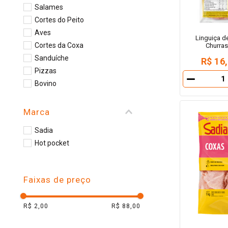
Salames
Pescados
Cortes do Peito
Aves
Linguiça d
Cortes da Coxa
Churra
Sanduíche
R$ 16
Pizzas
－
Bovino
Linguiças
Mortadelas
Marca
Suína
Sadia
Calabresa
Hot pocket
Cortes da Asa
Presuntos
Tortas
Faixas de preço
Batatas
Escondidinho
R$ 2,00
R$ 88,00
Hot Dog
Almôndegas