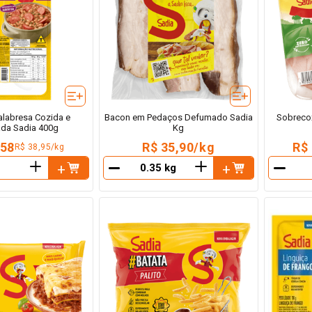
alabresa Cozida e
Bacon em Pedaços Defumado Sadia
Sobreco
da Sadia 400g
Kg
,58
R$ 35,90/kg
R$
R$ 38,95/kg
＋
＋
－
－