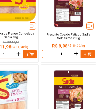
xa de Frango Congelada
Presunto Cozido Fatiado Sadia
Sadia 1kg
Soltíssimo 200g
De
R$ 13,68
R$ 9,98
R$ 49,90/kg
 11,98
R$ 11,98/kg
＋
＋
－