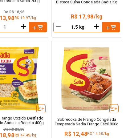
ça Toscana Sadia 700g
Bisteca Suína Congelada Sadia Kg
De
R$ 18,98
R$ 17,98/kg
 13,98
R$ 19,97/kg
＋
＋
－
 Frango Cozido Desfiado
Sobrecoxa de Frango Congelada
o Sadia na Receita 400g
Temperada Sadia Frango Fácil 800g
De
R$ 23,38
R$ 12,48
R$ 15,60/kg
 18,98
R$ 47,45/kg