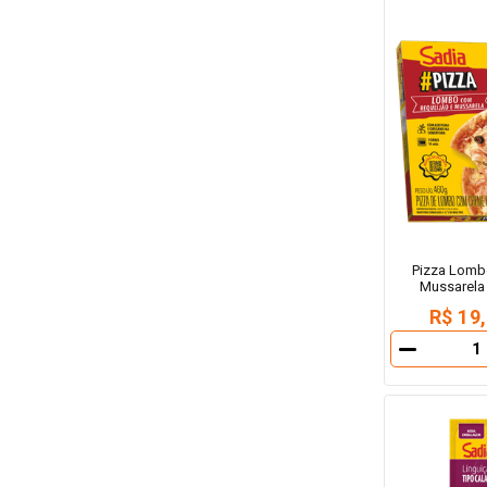
Pizza Lomb
Mussarela
R$ 19
－