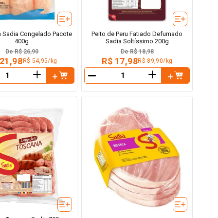
pia Sadia Congelado Pacote
Peito de Peru Fatiado Defumado
400g
Sadia Soltíssimo 200g
De
R$ 26,90
De
R$ 18,98
 21,98
R$ 17,98
R$ 54,95/kg
R$ 89,90/kg
＋
＋
－