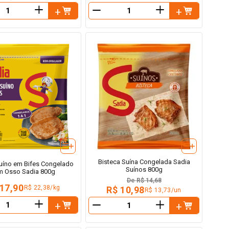
＋
＋
－
Bisteca Suína Congelada Sadia
íno em Bifes Congelado
Suínos 800g
m Osso Sadia 800g
De
R$ 14,68
 17,90
R$ 22,38/kg
R$ 10,98
R$ 13,73/un
＋
＋
－