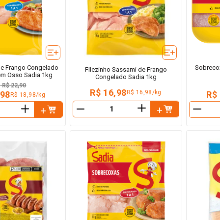
 de Frango Congelado
Sobreco
Filezinho Sassami de Frango
em Osso Sadia 1kg
Congelado Sadia 1kg
e
R$ 22,90
R$ 16,98
R$ 16,98/kg
,98
R$
R$ 18,98/kg
＋
＋
－
－