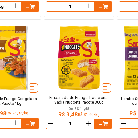
＋
＋
－
－
Empanado de Frango Tradicional
de Frango Congelada
Lombo Su
Sadia Nuggets Pacote 300g
a Pacote 1kg
se
De
R$ 11,48
,98
R$
R$ 28,98/kg
R$ 9,48
R$ 31,60/kg
＋
＋
－
－