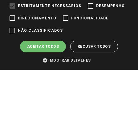
Trabalhe Conosco
ESTRITAMENTE NECESSÁRIOS
DESEMPENHO
Identidade Visual
DIRECIONAMENTO
FUNCIONALIDADE
NÃO CLASSIFICADOS
Pagamento e Segurança
ACEITAR TODOS
RECUSAR TODOS
MOSTRAR DETALHES
PARA VER OS PREÇOS DA SUA REGIÃO, FAÇA LOGIN E SELECIONE A LOJA DE
SUA PREFERÊNCIA. SOMENTE APÓS O LOGIN, OS PREÇOS DA SUA REGIÃO OU
LOJA SERÃO CARREGADOS.
TODOS OS PREÇOS E CONDIÇÕES COMERCIAIS DESTE SITE SÃO VÁLIDOS APENAS