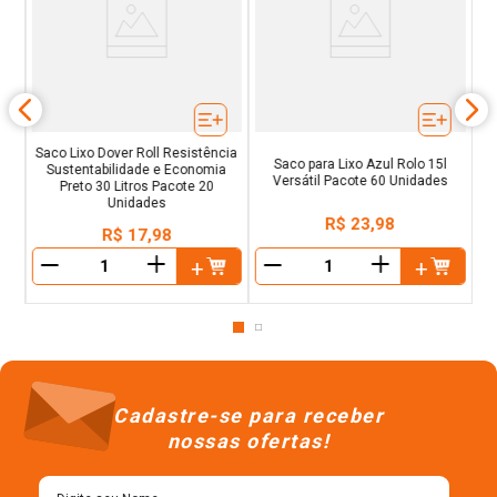
10l
Sa
Saco Lixo Dover Roll Resistência
Saco para Lixo Azul Rolo 15l
Sustentabilidade e Economia
Versátil Pacote 60 Unidades
Preto 30 Litros Pacote 20
Unidades
R$
23
,
98
R$
17
,
98
＋
＋
－
－
Cadastre-se para receber
nossas ofertas!