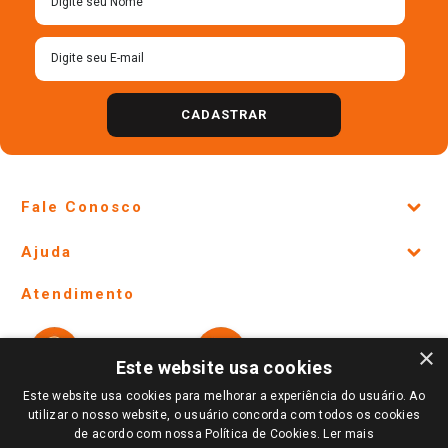
CADASTRAR
Fale Conosco
Site Institucional
Ajuda
Lojas Físicas e Horários
Telefones e horários das lojas físicas
Ofertas
Atendimento
Política de Privacidade e Termos de Uso
Cartão Giassi
Formas de Pagamento
Giassi
Giassi
Televendas
×
Políticas de entrega
Vendas Online
Ouvidoria
Este website usa cookies
Amigo Giassi
Trocas e Devoluções
Este website usa cookies para melhorar a experiência do usuário. Ao
Notícias
utilizar o nosso website, o usuário concorda com todos os cookies
Perguntas frequentes
de acordo com nossa Política de Cookies.
Ler mais
Redes Sociais