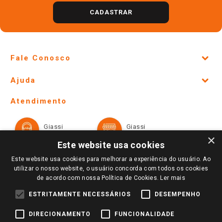
CADASTRAR
Fale Conosco
Site Institucional
Ajuda
Lojas Físicas e Horários
Telefones e horários das lojas físicas
Ofertas
Atendimento
Política de Privacidade e Termos de Uso
Cartão Giassi
Formas de Pagamento
Giassi
Giassi
Televendas
Políticas de entrega
Vendas Online
Ouvidoria
×
Amigo Giassi
Este website usa cookies
Trocas e Devoluções
Notícias
Este website usa cookies para melhorar a experiência do usuário. Ao
Perguntas frequentes
utilizar o nosso website, o usuário concorda com todos os cookies
Redes Sociais
de acordo com nossa Política de Cookies.
Ler mais
Trabalhe Conosco
ESTRITAMENTE NECESSÁRIOS
DESEMPENHO
Identidade Visual
DIRECIONAMENTO
FUNCIONALIDADE