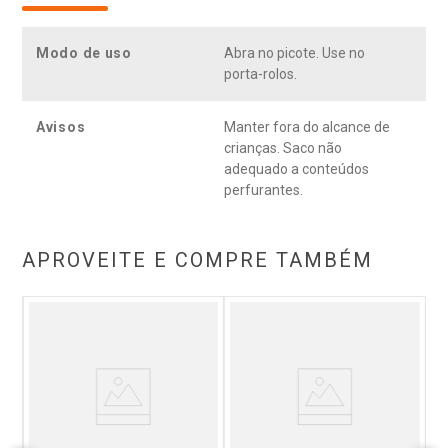
para uso no porta-rolo.
Modo de uso
Abra no picote. Use no
porta-rolos.
Avisos
Manter fora do alcance de
crianças. Saco não
adequado a conteúdos
perfurantes.
APROVEITE E COMPRE TAMBÉM
l