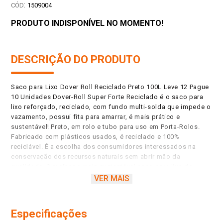
:
1509004
PRODUTO INDISPONÍVEL NO MOMENTO!
DESCRIÇÃO DO PRODUTO
Saco para Lixo Dover Roll Reciclado Preto 100L Leve 12 Pague
10 Unidades Dover-Roll Super Forte Reciclado é o saco para
lixo reforçado, reciclado, com fundo multi-solda que impede o
vazamento, possui fita para amarrar, é mais prático e
sustentável! Preto, em rolo e tubo para uso em Porta-Rolos.
Fabricado com plásticos usados, é reciclado e 100%
reciclável. É a escolha dos consumidores interessados na
conservação dos recursos naturais sem abrir mão da
qualidade. O melhor e mais sustentável saco para lixo do
Brasil! Reciclar é a melhor opção pela sustentabilidade! Edição
VER MAIS
promocional com + 20% sacos grátis. Fundo multi-solda, não
vaza, produto alinhado à sustentabilidade e à Economia
Circular, produzido com plásticos reciclados e 100% reciclável,
Especificações
abre fácil, destaque na abertura, com fita para amarrar, ideal