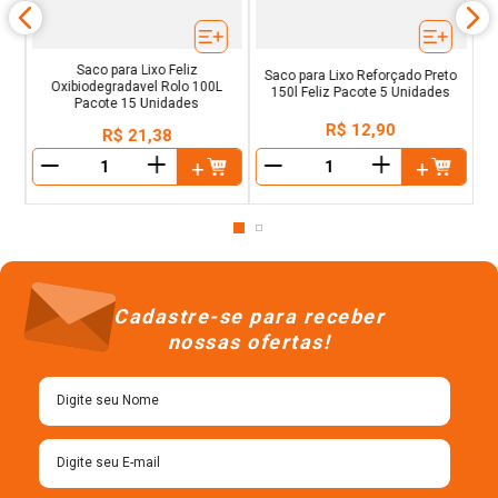
Saco para Lixo Feliz
Saco para Lixo Reforçado Preto
Oxibiodegradavel Rolo 100L
150l Feliz Pacote 5 Unidades
Pacote 15 Unidades
R$
12
,
90
R$
21
,
38
＋
＋
－
－
Cadastre-se para receber
nossas ofertas!