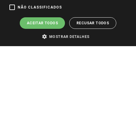
Pagamento e Segurança
NÃO CLASSIFICADOS
ACEITAR TODOS
RECUSAR TODOS
MOSTRAR DETALHES
PARA VER OS PREÇOS DA SUA REGIÃO, FAÇA LOGIN E SELECIONE A LOJA DE
SUA PREFERÊNCIA. SOMENTE APÓS O LOGIN, OS PREÇOS DA SUA REGIÃO OU
LOJA SERÃO CARREGADOS.
TODOS OS PREÇOS E CONDIÇÕES COMERCIAIS DESTE SITE SÃO VÁLIDOS APENAS
PARA COMPRAS REALIZADAS NO GIASSI.COM.BR E NA LOJA SELECIONADA
APÓS O LOGIN, E NÃO NECESSARIAMENTE SE APLICAM ÀS LOJAS FÍSICAS. OS
PREÇOS PARA AS VENDAS ONLINE DIVULGADOS NO SITE PREVALECEM ANTE
OS DEMAIS EVENTUALMENTE ANUNCIADOS EM OUTROS MEIOS DE
COMUNICAÇÃO E SITES DE BUSCAS.