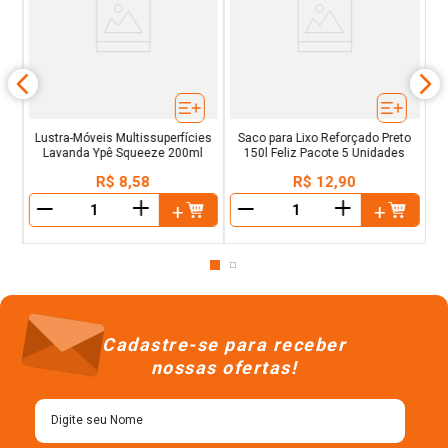
kg
Lustra-Móveis Multissuperfícies
Saco para Lixo Reforçado Preto
Lavanda Ypê Squeeze 200ml
150l Feliz Pacote 5 Unidades
R$
8
,
58
R$
12
,
90
＋
＋
－
－
Cadastre-se para receber
nossas ofertas!