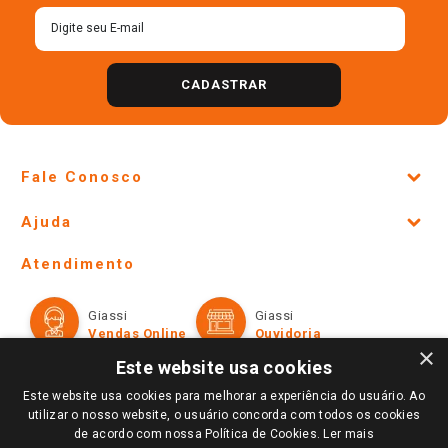
CADASTRAR
Fale Conosco
Site Institucional
Ajuda
Lojas Físicas e Horários
Telefones e horários das lojas físicas
Ofertas
Atendimento
Política de Privacidade e Termos de Uso
Cartão Giassi
Formas de Pagamento
Giassi
Giassi
Televendas
Políticas de entrega
Vendas Online
Ouvidoria
Amigo Giassi
×
Trocas e Devoluções
Este website usa cookies
Notícias
Este website usa cookies para melhorar a experiência do usuário. Ao
Perguntas frequentes
Redes Sociais
utilizar o nosso website, o usuário concorda com todos os cookies
Trabalhe Conosco
de acordo com nossa Política de Cookies.
Ler mais