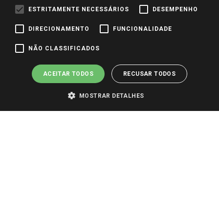
Identidade Visual
ESTRITAMENTE NECESSÁRIOS
DESEMPENHO
DIRECIONAMENTO
FUNCIONALIDADE
Pagamento e Segurança
NÃO CLASSIFICADOS
ACEITAR TODOS
RECUSAR TODOS
MOSTRAR DETALHES
PARA VER OS PREÇOS DA SUA REGIÃO, FAÇA LOGIN E SELECIONE A LOJA DE
SUA PREFERÊNCIA. SOMENTE APÓS O LOGIN, OS PREÇOS DA SUA REGIÃO OU
LOJA SERÃO CARREGADOS.
TODOS OS PREÇOS E CONDIÇÕES COMERCIAIS DESTE SITE SÃO VÁLIDOS APENAS
PARA COMPRAS REALIZADAS NO GIASSI.COM.BR E NA LOJA SELECIONADA
APÓS O LOGIN, E NÃO NECESSARIAMENTE SE APLICAM ÀS LOJAS FÍSICAS. OS