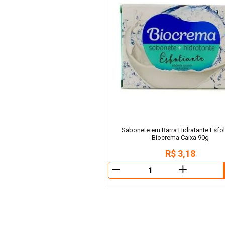
Sabonete em Barra Hidratante Esfol
Biocrema Caixa 90g
R$
3
,
18
＋
－