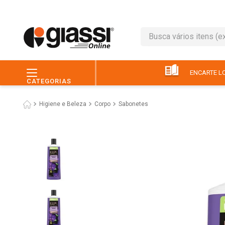
Busca vários itens (ex.: 
TERMOS MAIS BUSC
1
º
leite
ENCARTE LO
CATEGORIAS
2
º
café
Higiene e Beleza
Corpo
Sabonetes
3
º
queijo
4
º
papel higiênico
5
º
chocolate
6
º
pão
7
º
macarrão
8
º
iogurte
9
º
ovo