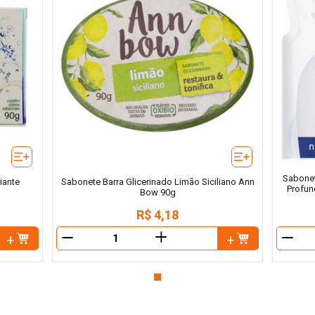
Sabonet
iante
Sabonete Barra Glicerinado Limão Siciliano Ann
Profun
Bow 90g
R$
4
,
18
＋
－
－