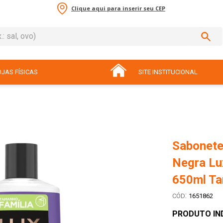
Clique aqui para inserir seu CEP
sal, ovo)
ADOS
JAS FÍSICAS
SITE INSTITUCIONAL
Sabonete
Negra Lu
650ml Ta
:
1651862
PRODUTO IN