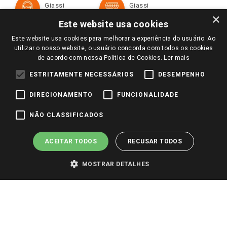
Formas de Pagamento
Giassi
Giassi
Televendas
Políticas de entrega
Vendas Online
Ouvidoria
×
Amigo Giassi
Este website usa cookies
Trocas e Devoluções
Notícias
Este website usa cookies para melhorar a experiência do usuário. Ao
Perguntas frequentes
utilizar o nosso website, o usuário concorda com todos os cookies
Redes Sociais
de acordo com nossa Política de Cookies.
Ler mais
Trabalhe Conosco
ESTRITAMENTE NECESSÁRIOS
DESEMPENHO
Identidade Visual
DIRECIONAMENTO
FUNCIONALIDADE
Pagamento e Segurança
NÃO CLASSIFICADOS
ACEITAR TODOS
RECUSAR TODOS
MOSTRAR DETALHES