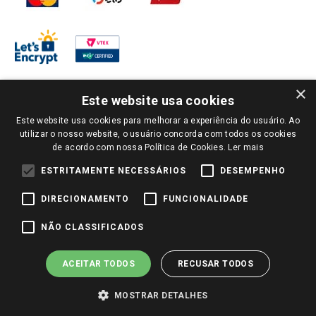
×
Este website usa cookies
Este website usa cookies para melhorar a experiência do usuário. Ao
PARA VER OS PREÇOS DA SUA REGIÃO, FAÇA LOGIN E SELECIONE A LOJA DE
utilizar o nosso website, o usuário concorda com todos os cookies
SUA PREFERÊNCIA. SOMENTE APÓS O LOGIN, OS PREÇOS DA SUA REGIÃO OU
de acordo com nossa Política de Cookies.
Ler mais
LOJA SERÃO CARREGADOS.
TODOS OS PREÇOS E CONDIÇÕES COMERCIAIS DESTE SITE SÃO VÁLIDOS APENAS
ESTRITAMENTE NECESSÁRIOS
DESEMPENHO
PARA COMPRAS REALIZADAS NO GIASSI.COM.BR E NA LOJA SELECIONADA
APÓS O LOGIN, E NÃO NECESSARIAMENTE SE APLICAM ÀS LOJAS FÍSICAS. OS
DIRECIONAMENTO
FUNCIONALIDADE
PREÇOS PARA AS VENDAS ONLINE DIVULGADOS NO SITE PREVALECEM ANTE
OS DEMAIS EVENTUALMENTE ANUNCIADOS EM OUTROS MEIOS DE
COMUNICAÇÃO E SITES DE BUSCAS.
NÃO CLASSIFICADOS
2022 COPYRIGHT - GIASSI SUPERMERCADOS. TODOS OS DIREITOS RESERVADOS.
ACEITAR TODOS
RECUSAR TODOS
MOSTRAR DETALHES