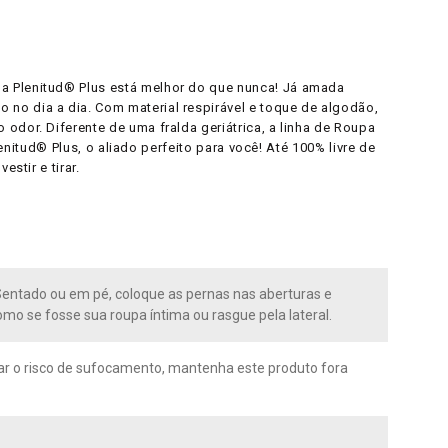
ma Plenitud® Plus está melhor do que nunca! Já amada
no dia a dia. Com material respirável e toque de algodão,
odor. Diferente de uma fralda geriátrica, a linha de Roupa
lenitud® Plus, o aliado perfeito para você! Até 100% livre de
stir e tirar.
2. Sentado ou em pé, coloque as pernas nas aberturas e
mo se fosse sua roupa íntima ou rasgue pela lateral.
tar o risco de sufocamento, mantenha este produto fora