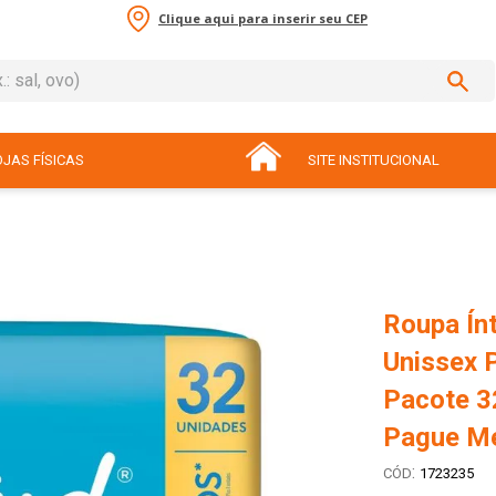
Clique aqui para inserir seu CEP
sal, ovo)
ADOS
JAS FÍSICAS
SITE INSTITUCIONAL
Roupa Ín
Unissex 
Pacote 3
Pague M
:
1723235