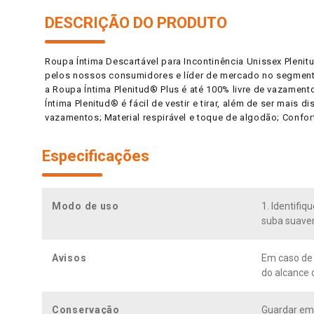
DESCRIÇÃO DO PRODUTO
Roupa Íntima Descartável para Incontinência Unissex Pleni
pelos nossos consumidores e líder de mercado no segmento,
a Roupa Íntima Plenitud® Plus é até 100% livre de vazament
Íntima Plenitud® é fácil de vestir e tirar, além de ser mais 
vazamentos; Material respirável e toque de algodão; Conforto
Especificações
Modo de uso
1. Identifiq
suba suavem
Avisos
Em caso de 
do alcance 
Conservação
Guardar em 