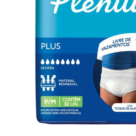
10
º
arroz