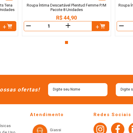
ts Tena
Roupa Íntima Descartável Plenitud Femme P/M
Roupa Í
Unidades
Pacote 8 Unidades
R$
44
,
90
＋
－
－
ossas ofertas!
Atendimento
Redes Sociais
ísicas
Giassi
os de Uso