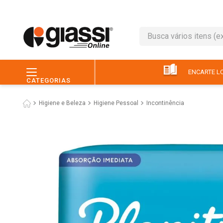
Busca vários itens (ex.: 
TERMOS MAIS BUSC
1
º
leite
ENCARTE LO
CATEGORIAS
2
º
café
Higiene e Beleza
Higiene Pessoal
Incontinência
3
º
queijo
4
º
papel higiênico
5
º
chocolate
6
º
pão
7
º
macarrão
8
º
iogurte
9
º
ovo