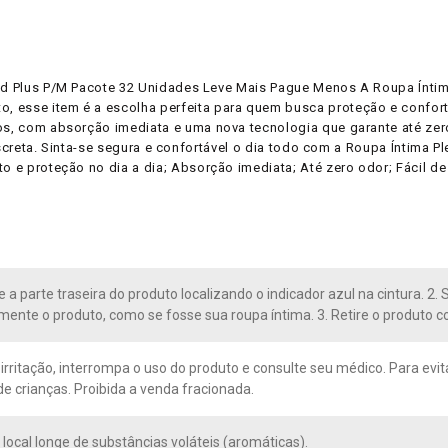
tud Plus P/M Pacote 32 Unidades Leve Mais Pague Menos A Roupa Ínti
 esse item é a escolha perfeita para quem busca proteção e conforto 
os, com absorção imediata e uma nova tecnologia que garante até zero 
discreta. Sinta-se segura e confortável o dia todo com a Roupa Íntima P
 e proteção no dia a dia; Absorção imediata; Até zero odor; Fácil de ve
ue a parte traseira do produto localizando o indicador azul na cintura. 
ente o produto, como se fosse sua roupa íntima. 3. Retire o produto co
irritação, interrompa o uso do produto e consulte seu médico. Para evi
de crianças. Proibida a venda fracionada.
local longe de substâncias voláteis (aromáticas).