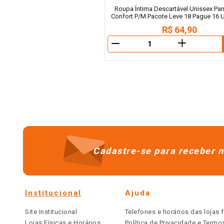
Roupa Íntima Descartável Unissex Pan
Confort P/M Pacote Leve 18 Pague 16 
R$
64
,
90
＋
－
Cadastre-se para receber n
Institucional
Ajuda
Site Institucional
Telefones e horários das lojas f
Lojas Físicas e Horários
Política de Privacidade e Term